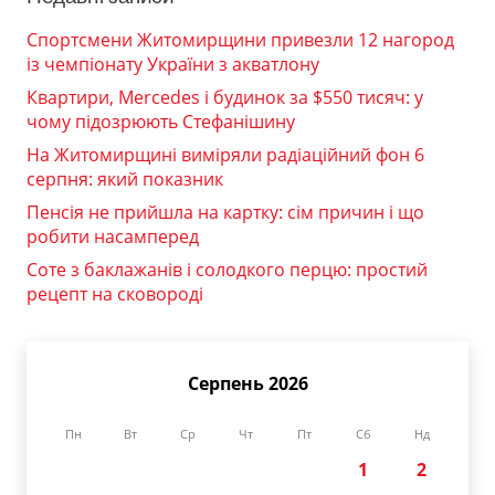
Спортсмени Житомирщини привезли 12 нагород
із чемпіонату України з акватлону
Квартири, Mercedes і будинок за $550 тисяч: у
чому підозрюють Стефанішину
На Житомирщині виміряли радіаційний фон 6
серпня: який показник
Пенсія не прийшла на картку: сім причин і що
робити насамперед
Соте з баклажанів і солодкого перцю: простий
рецепт на сковороді
Серпень 2026
Пн
Вт
Ср
Чт
Пт
Сб
Нд
1
2