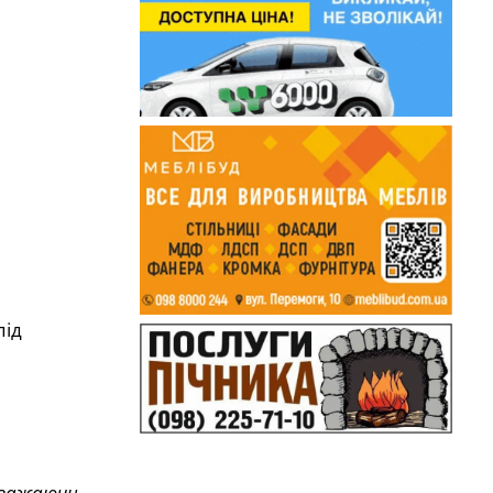
під
вважаючи,