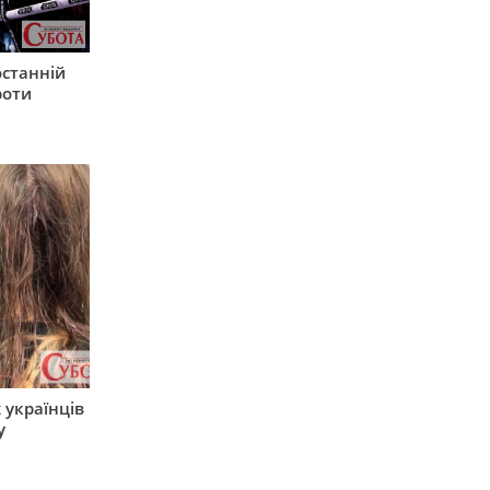
останній
роти
 українців
у