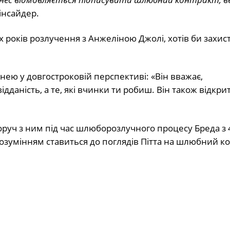
інсайдер.
 років розлучення з Анжеліною Джолі, хотів би захист
 нею у довгостроковій перспективі: «Він вважає,
дданість, а те, які вчинки ти робиш. Він також відкри
 поруч з ним під час шлюборозлучного процесу Бреда з
розумінням ставиться до поглядів Пітта на шлюбний ко