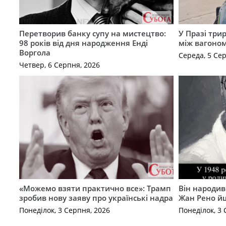
Перетворив банку супу на мистецтво:
У Празі три
98 років від дня народження Енді
між вагоно
Воргола
Середа, 5 Се
Четвер, 6 Серпня, 2026
«Можемо взяти практично все»: Трамп
Він народив
зробив нову заяву про українські надра
Жан Рено йш
Понеділок, 3 Серпня, 2026
Понеділок, 3 