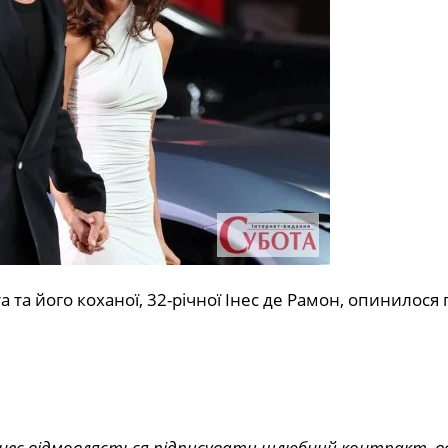
а та його коханої, 32-річної Інес де Рамон, опинилося 
о Інес відмовляється підписувати шлюбний контракт, 