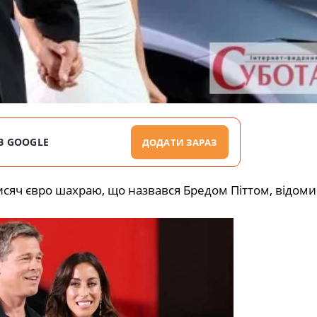
В GOOGLE
ДОДАТИ ЗАРАЗ
исяч євро шахраю, що назвався Бредом Піттом, відоми