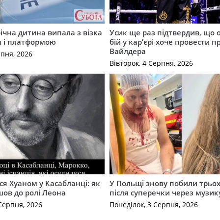
річна дитина випала з візка
Усик ще раз підтвердив, що 
м і платформою
бій у кар’єрі хоче провести п
Вайлдера
рпня, 2026
Вівторок, 4 Серпня, 2026
ся Хуаном у Касабланці: як
У Польщі знову побили трьох
ов до ролі Леона
після суперечки через музик
Серпня, 2026
Понеділок, 3 Серпня, 2026