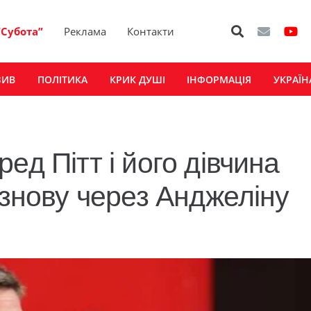
“Субота”
Реклама
Контакти
ЗИВ
ПОЛІТИКА
КРИК ДУШІ
ІНФОРМАЦІЯ
УКРАЇН
ед Пітт і його дівчина
 знову через Анджеліну