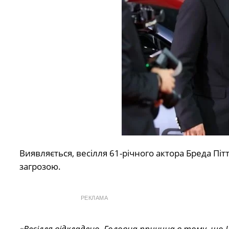
Виявляється, весілля 61-річного актора Бреда Пітт
загрозою.
РЕКЛАМА
«Весілля відкладено. Головна причина в тому, щ