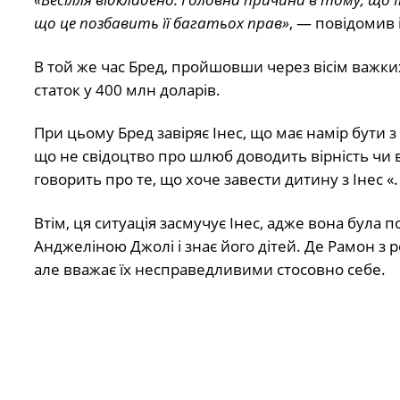
що це позбавить її багатьох прав»
, — повідомив 
В той же час Бред, пройшовши через вісім важких
статок у 400 млн доларів.
При цьому Бред завіряє Інес, що має намір бути з
що не свідоцтво про шлюб доводить вірність чи ві
говорить про те, що хоче завести дитину з Інес «.
Втім, ця ситуація засмучує Інес, адже вона була
Анджеліною Джолі і знає його дітей. Де Рамон з 
але вважає їх несправедливими стосовно себе.