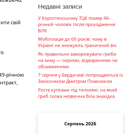
Недавні записи
У Коростенському ТЦК помер 46-
ити свій
річний чоловік після проходження
ВЛК
Мобілізація до 60 років: чому в
Україні не знижують граничний вік
то
Як правильно заморожувати гриби
на зиму — сирими, відвареними чи
обсмаженими
 49-річною
7 серпня у Бердичеві попрощаються із
Захисником Дмитром Плаксюком
нтракт,
Росте купками під тополею: на який
гриб схожа незвична біла знахідка
Серпень 2026