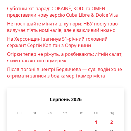
Суботній хіт-парад: COKAINÉ, KODI та OMEN
представили нову версію Cuba Libre & Dolce Vita
Не поспішайте міняти ці купюри: НБУ поступово
вилучає п’ять номіналів, але є важливий нюанс
На Херсонщині загинув 51-річний головний
сержант Сергій Капітан з Овруччини
Огірки тепер не ріжуть, а розбивають: літній салат,
який став хітом соцмереж
Після погоні в центрі Бердичева — суд: водій хоче
отримати записи з бодікамер і камер міста
Серпень 2026
Пн
Вт
Ср
Чт
Пт
Сб
Нд
1
2