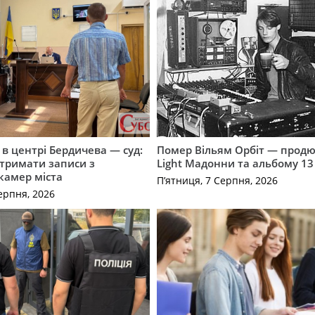
і в центрі Бердичева — суд:
Помер Вільям Орбіт — продю
отримати записи з
Light Мадонни та альбому 13 
 камер міста
П’ятниця, 7 Серпня, 2026
ерпня, 2026