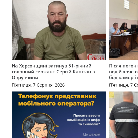
На Херсонщині загинув 51-річний
Після погон
головний сержант Сергій Капітан з
водій хоче 
Овруччини
бодікамер і
П’ятниця, 7 Серпня, 2026
П’ятниця, 7 С