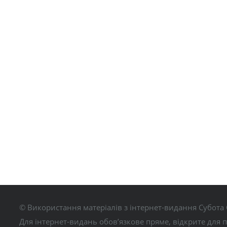
© Використання матеріалів з інтернет-видання Субота 
Для інтернет-видань обов’язкове пряме, відкрите для 