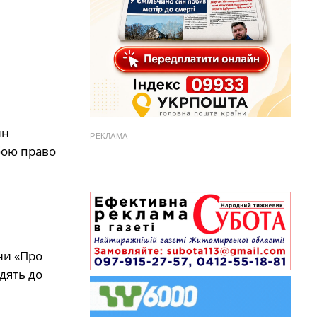
ин
РЕКЛАМА
бою право
їни «Про
дять до