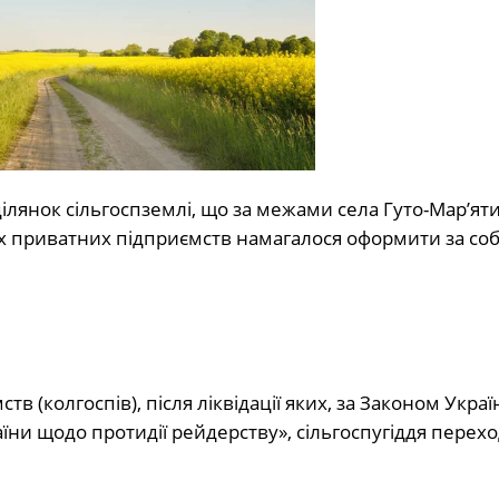
ілянок сільгоспземлі, що за межами села Гуто-Мар’ят
их приватних підприємств намагалося оформити за со
в (колгоспів), після ліквідації яких, за Законом Укра
їни щодо протидії рейдерству», сільгоспугіддя перехо