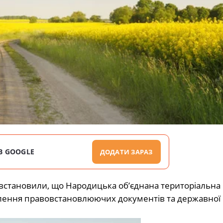
В GOOGLE
ДОДАТИ ЗАРАЗ
встановили, що Народицька об’єднана територіальна
лення правовстановлюючих документів та державної р