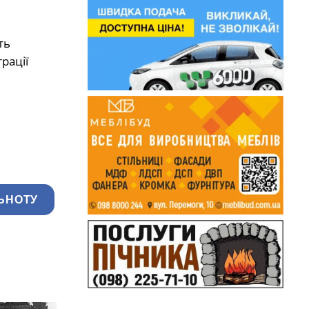
ть
рації
ЬНОТУ