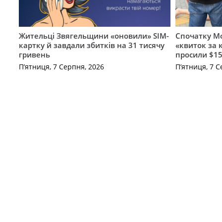
Жительці Звягельщини «оновили» SIM-
Спочатку Мо
картку й завдали збитків на 31 тисячу
«квиток за 
гривень
просили $15
П’ятниця, 7 Серпня, 2026
П’ятниця, 7 С