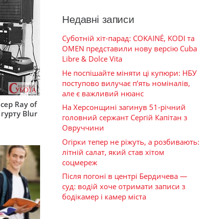
Недавні записи
Суботній хіт-парад: COKAINÉ, KODI та
OMEN представили нову версію Cuba
Libre & Dolce Vita
Не поспішайте міняти ці купюри: НБУ
поступово вилучає п’ять номіналів,
але є важливий нюанс
сер Ray of
На Херсонщині загинув 51-річний
гурту Blur
головний сержант Сергій Капітан з
Овруччини
Огірки тепер не ріжуть, а розбивають:
літній салат, який став хітом
соцмереж
Після погоні в центрі Бердичева —
суд: водій хоче отримати записи з
бодікамер і камер міста