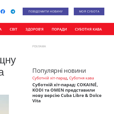
ПОВІДОМИТИ НОВИНУ
МОЯ СУБОТА
А
СВІТ
ЗДОРОВ’Я
ПОРАДИ
СУБОТНЯ КАВА
РЕКЛАМА
щну
а
Популярні новини
Суботній хіт-парад
,
Суботня кава
Суботній хіт-парад: COKAINÉ,
KODI та OMEN представили
нову версію Cuba Libre & Dolce
Vita