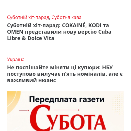
Суботній хіт-парад
,
Суботня кава
Суботній хіт-парад: COKAINÉ, KODI та
OMEN представили нову версію Cuba
Libre & Dolce Vita
Україна
Не поспішайте міняти ці купюри: НБУ
поступово вилучає п’ять номіналів, але є
важливий нюанс