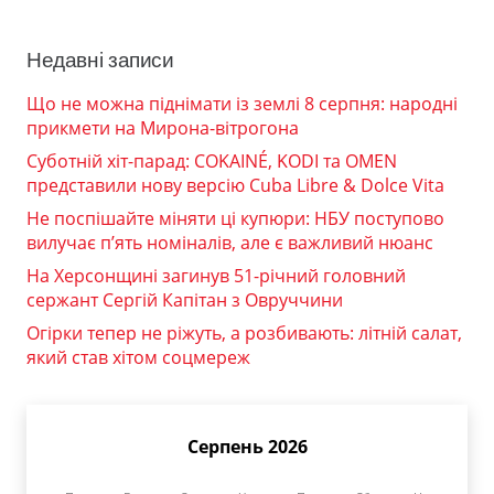
Недавні записи
Що не можна піднімати із землі 8 серпня: народні
прикмети на Мирона-вітрогона
Суботній хіт-парад: COKAINÉ, KODI та OMEN
представили нову версію Cuba Libre & Dolce Vita
Не поспішайте міняти ці купюри: НБУ поступово
вилучає п’ять номіналів, але є важливий нюанс
На Херсонщині загинув 51-річний головний
сержант Сергій Капітан з Овруччини
Огірки тепер не ріжуть, а розбивають: літній салат,
який став хітом соцмереж
Серпень 2026