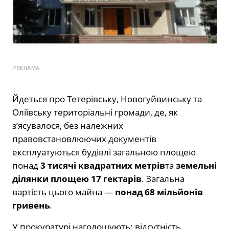
РЕКЛАМА
Йдеться про Тетерівську, Новогуйвинську та
Оліївську територіальні громади, де, як
з’ясувалося, без належних
правовстановлюючих документів
експлуатуються будівлі загальною площею
понад
3 тисячі квадратних метрів
та
земельні
ділянки площею 17 гектарів
. Загальна
вартість цього майна —
понад 68 мільйонів
гривень
.
У прокуратурі наголошують: відсутність