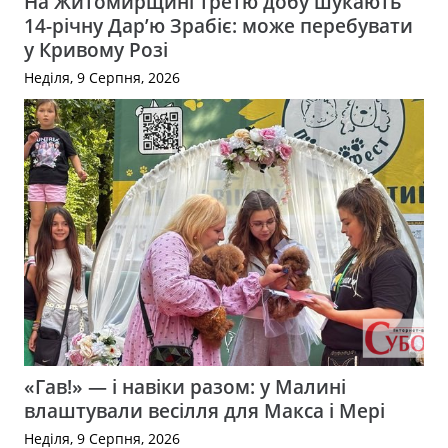
На Житомирщині третю добу шукають
14-річну Дар’ю Зрабіє: може перебувати
у Кривому Розі
Неділя, 9 Серпня, 2026
«Гав!» — і навіки разом: у Малині
влаштували весілля для Макса і Мері
Неділя, 9 Серпня, 2026