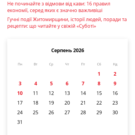
Не починайте з відмови від кави: 16 правил
економії, серед яких є значно важливіші
Гучні події Житомирщини, історії людей, поради та
рецепти: що читайте у свіжій «Суботі»
Серпень 2026
Пн
Вт
Ср
Чт
Пт
Сб
Нд
1
2
3
4
5
6
7
8
9
10
11
12
13
14
15
16
17
18
19
20
21
22
23
24
25
26
27
28
29
30
31