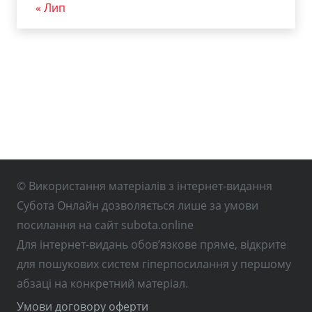
« Лип
© Використання матеріалів з інтернет-видання
Субота Онлайн дозволяється лише за умови
посилання на сайт subota.online
Для інтернет-видань обов’язкове пряме, відкрите
для пошукових систем гіперпосилання у першому
абзаці на конкретний матеріал.
Умови договору оферти