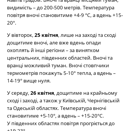
видимість – до 200-500 метрів. Температура
повітря вночі становитиме +4-9 °С, а вдень +15-
20°.
У вівторок,
25 квітня
, лише на заході та сході
дощитиме вночі, але вже вдень опади
охоплять й інші регіони – за винятком
центральних, південних областей. Вночі та
вранці можливий туман. Вночі стовпчики
термометрів покажуть 5-10° тепла, а вдень –
14-19° вище нуля.
У середу,
26 квітня
, дощитиме на крайньому
сході і заході, а також у Київській, Чернігівській
та Одеській областях. Температура вночі
становитиме +5-10°, а вдень – +15-20°С.
У південних областях повітря прогріється до
+19-23°.