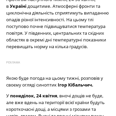
в
Україні
дощитиме. Атмосферні фронти та
циклонічна діяльність сприятимуть випаданню
опадів різної інтенсивності. На цьому тлі
поступово почне підвищуватися температура
повітря. У південних, центральних та східних
областях в окремі дні температурні показники
перевищать норму на кілька градусів.
РЕКЛАМА
Якою буде погода на цьому тижні, розповів у
своєму огляді синоптик
Ігор Кібальчич.
У
понеділок, 24 квітня
, вночі дощів не буде,
але вже вдень на території всієї країни будуть
короткочасні дощі, а місцями з грозами та
навіть градом. Вночі та вранці місцями туман,