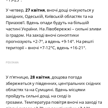
У четвер,
27 квітня
, вночі дощі очікуються у
західних, Одеській, Київській областях та на
Приазов’ї. Вдень опади будуть на більшій
частині України. На Лівобережжі – сильні зливи
із градом. На заході вночі синоптики
прогнозують +2-7°, а вдень +9-14°. На решті
території – вночі +7-12°С, вдень +16-21°.
РЕКЛАМА
У п’ятницю,
28 квітня
, дощова погода
збережеться у південних, центральних східних
областях та на Сумщині. Вдень місцями
пройдуть сильні дощі, на сході із
грозами. Температура повітря вночі на заході та