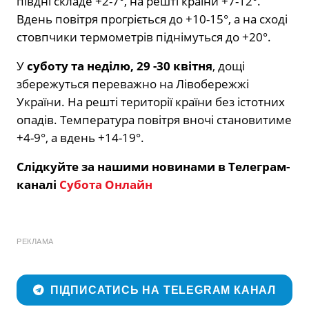
півдні складе +2-7°, на решті країни +7-12°.
Вдень повітря прогріється до +10-15°, а на сході
стовпчики термометрів піднімуться до +20°.
У
суботу та неділю,
29 -30 квітня
, дощі
збережуться переважно на Лівобережжі
України. На решті території країни без істотних
опадів. Температура повітря вночі становитиме
+4-9°, а вдень +14-19°.
Слідкуйте за нашими новинами в Телеграм-
каналі
Субота Онлайн
РЕКЛАМА
ПІДПИСАТИСЬ НА TELEGRAM КАНАЛ