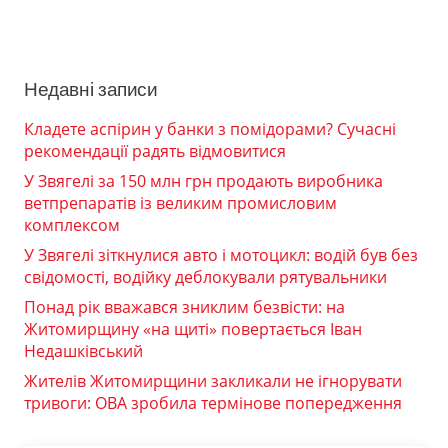
Недавні записи
Кладете аспірин у банки з помідорами? Сучасні
рекомендації радять відмовитися
У Звягелі за 150 млн грн продають виробника
ветпрепаратів із великим промисловим
комплексом
У Звягелі зіткнулися авто і мотоцикл: водій був без
свідомості, водійку деблокували рятувальники
Понад рік вважався зниклим безвісти: на
Житомирщину «на щиті» повертається Іван
Недашківський
Жителів Житомирщини закликали не ігнорувати
тривоги: ОВА зробила термінове попередження