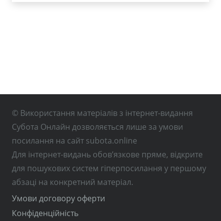
© Використання матеріалів з інтернет-видання
Субота Онлайн дозволяється лише за умови
посилання на сайт subota.online
Для інтернет-видань обов’язкове пряме, відкрите
для пошукових систем гіперпосилання у першому
абзаці на конкретний матеріал.
Умови договору оферти
Конфіденційність