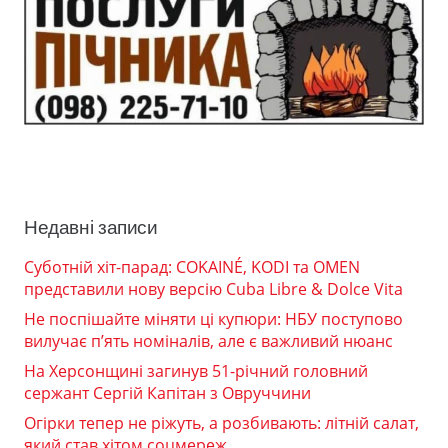
Недавні записи
Суботній хіт-парад: COKAINÉ, KODI та OMEN
представили нову версію Cuba Libre & Dolce Vita
Не поспішайте міняти ці купюри: НБУ поступово
вилучає п’ять номіналів, але є важливий нюанс
На Херсонщині загинув 51-річний головний
сержант Сергій Капітан з Овруччини
Огірки тепер не ріжуть, а розбивають: літній салат,
який став хітом соцмереж