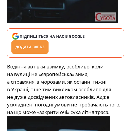
ПІДПИШІТЬСЯ НА НАС В GOOGLE
ДОДАТИ ЗАРАЗ
Водіння автівки взимку, особливо, коли
на вулиці не «європейська» зима,
а справжня,
з морозами, як останні тижні
в Україні,
є ще тим викликом особливо для
не дуже досвідчених автовласників. Адже
ускладнені погодні умови не пробачають того,
на що може «закрити очі» суха літня траса.