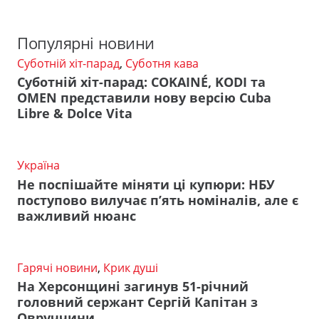
Популярні новини
Суботній хіт-парад
,
Суботня кава
Суботній хіт-парад: COKAINÉ, KODI та
OMEN представили нову версію Cuba
Libre & Dolce Vita
Україна
Не поспішайте міняти ці купюри: НБУ
поступово вилучає п’ять номіналів, але є
важливий нюанс
Гарячі новини
,
Крик душі
На Херсонщині загинув 51-річний
головний сержант Сергій Капітан з
Овруччини