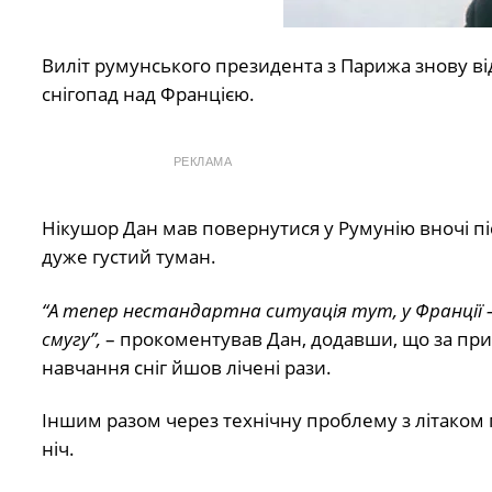
Виліт румунського президента з Парижа знову від
снігопад над Францією.
РЕКЛАМА
Нікушор Дан мав повернутися у Румунію вночі піс
дуже густий туман.
“А тепер нестандартна ситуація тут, у Франції –
смугу”,
– прокоментував Дан, додавши, що за приб
навчання сніг йшов лічені рази.
Іншим разом через технічну проблему з літаком 
ніч.