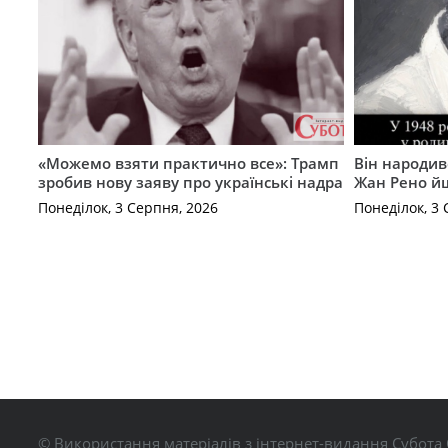
«Можемо взяти практично все»: Трамп
Він народив
зробив нову заяву про українські надра
Жан Рено йш
Понеділок, 3 Серпня, 2026
Понеділок, 3 
© Використання матеріалів з інтернет-видання Субота 