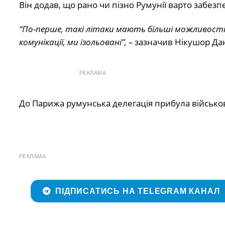
Він додав, що рано чи пізно Румунії варто забезпе
“По-перше, такі літаки мають більші можливості, 
комунікації, ми ізольовані”, –
зазначив Нікушор Да
РЕКЛАМА
До Парижа румунська делегація прибула військов
РЕКЛАМА
ПІДПИСАТИСЬ НА TELEGRAM КАНАЛ