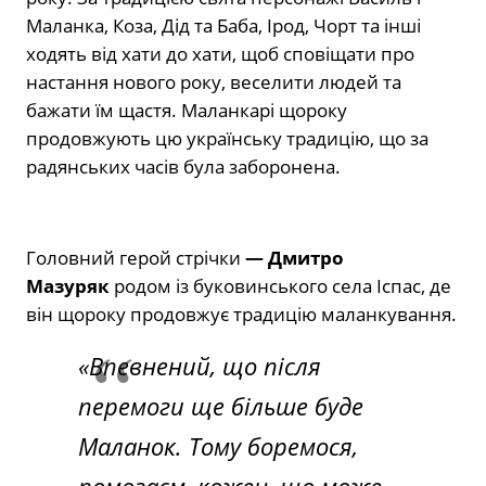
Маланка, Коза, Дід та Баба, Ірод, Чорт та інші
ходять від хати до хати, щоб сповіщати про
настання нового року, веселити людей та
бажати їм щастя. Маланкарі щороку
продовжують цю українську традицію, що за
радянських часів була заборонена.
Головний герой стрічки
— Дмитро
Мазуряк
родом із буковинського села Іспас, де
він щороку продовжує традицію маланкування.
«Впевнений, що після
перемоги ще більше буде
Маланок. Тому боремося,
помогаєм, кожен, що може