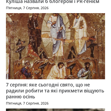
Куліша назвали б блогером і PR-генієм
П’ятниця, 7 Серпня, 2026
7 серпня: яке сьогодні свято, що не
радили робити та які прикмети віщують
ранню осінь
П’ятниця, 7 Серпня, 2026