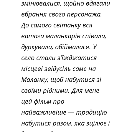
змінювалися, щойно вдягали
вбрання свого персонажа.
До самого світанку вся
ватага маланкарів співала,
дуркувала, обіймалася. У
село стали зʼїжджатися
місцеві звідусіль саме на
Маланку, щоб набутися зі
своїми рідними. Для мене
цей фільм про
найважливіше — традицію
набутися разом, яка зцілює і