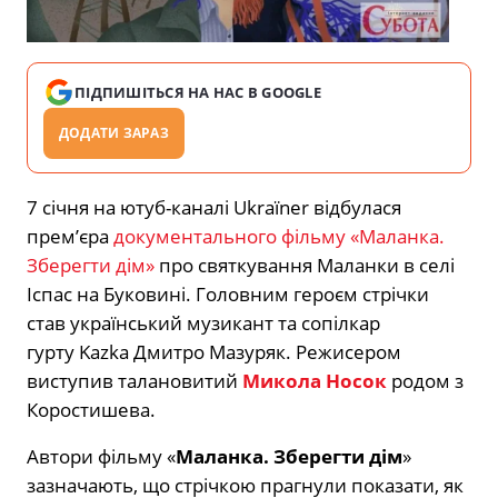
ПІДПИШІТЬСЯ НА НАС В GOOGLE
ДОДАТИ ЗАРАЗ
7 січня на ютуб-каналі Ukraїner відбулася
прем’єра
документального фільму «Маланка.
Зберегти дім»
про святкування Маланки в селі
Іспас на Буковині. Головним героєм стрічки
став український музикант та сопілкар
гурту Kazka Дмитро Мазуряк. Режисером
виступив талановитий
Микола Носок
родом з
Коростишева.
Автори фільму «
Маланка. Зберегти дім
»
зазначають, що стрічкою прагнули показати, як