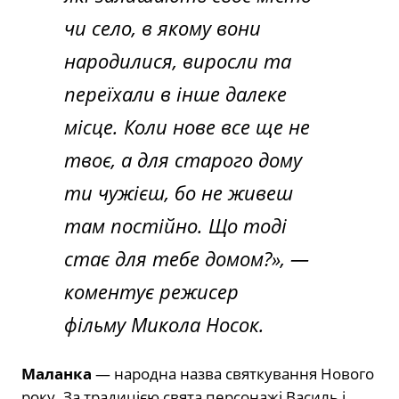
чи село, в якому вони
народилися, виросли та
переїхали в інше далеке
місце. Коли нове все ще не
твоє, а для старого дому
ти чужієш, бо не живеш
там постійно. Що тоді
стає для тебе домом?»,
—
коментує режисер
фільму Микола Носок.
Маланка
— народна назва святкування Нового
року. За традицією свята персонажі Василь і