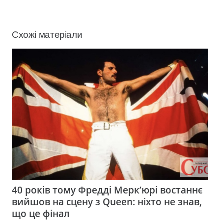
Схожі матеріали
40 років тому Фредді Мерк’юрі востаннє
вийшов на сцену з Queen: ніхто не знав,
що це фінал