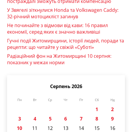
постраждалі зможуть отримати компенсацію
У Звягелі зіткнулися Honda та Volkswagen Caddy:
32-річний мотоцикліст загинув
Не починайте з відмови від кави: 16 правил
економії, серед яких є значно важливіші
Гучні події Житомирщини, історії людей, поради та
рецепти: що читайте у свіжій «Суботі»
Радіаційний фон на Житомирщині 10 серпня:
показник у межах норми
Серпень 2026
Пн
Вт
Ср
Чт
Пт
Сб
Нд
1
2
3
4
5
6
7
8
9
10
11
12
13
14
15
16