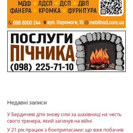
Недавні записи
У Бердичеві діти знову сіли за шахівниці на честь
свого тренера, який загинув на війні
У 21 рік працює з боєприпасами: що вже побачив