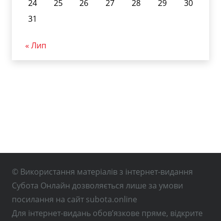
24
25
26
27
28
29
30
31
« Лип
© Використання матеріалів з інтернет-видання
Субота Онлайн дозволяється лише за умови
посилання на сайт subota.online
Для інтернет-видань обов’язкове пряме, відкрите