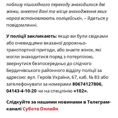
поблизу пішохідного переходу знаходилося дві
жінки, анкетні дані та місце знаходження яких
наразі встановлюють поліцейські»
, – йдеться у
повідомленні.
У поліції закликають:
якщо ви були свідками
або очевидцями вказаної дорожньо-
транспортної пригоди, або знаєте жінок, які
могли знаходитися поряд з потерпілою,
звернутися безпосередньо до слідчого
Бердичівського районного відділу поліції за
адресою: вул. Героїв України, 67, каб. № 83 або
зателефонувати за номерами
80674127806,
04143-4-10-20
чи на спецлінію
«102».
Слідкуйте за нашими новинами в Телеграм-
каналі
Субота Онлайн