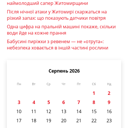
наймолодший сапер Житомирщини
Після нічної атаки у Житомирі скаржаться на
різкий запах: що показують датчики повітря
Одна цифра на пральній машині покаже, скільки
води йде на кожне прання
Бабусині пиріжки з ревенем — не «отрута»:
небезпека ховається в іншій частині рослини
Серпень 2026
Пн
Вт
Ср
Чт
Пт
Сб
Нд
1
2
3
4
5
6
7
8
9
10
11
12
13
14
15
16
17
18
19
20
21
22
23