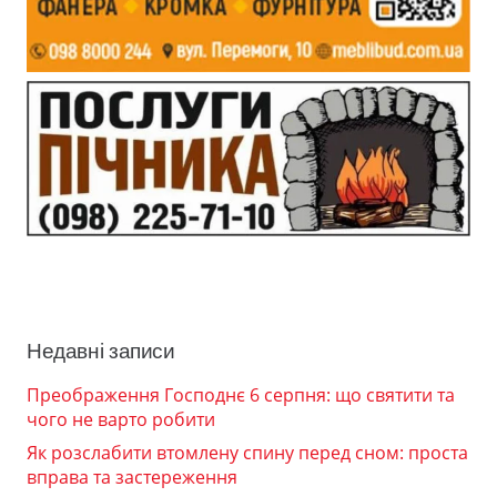
Недавні записи
Преображення Господнє 6 серпня: що святити та
чого не варто робити
Як розслабити втомлену спину перед сном: проста
вправа та застереження