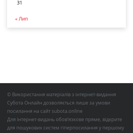
31
« Лип
© Використання матеріалів з інтернет-видання
Субота Онлайн дозволяється лише за умови
посилання на сайт subota.online
Для інтернет-видань обов’язкове пряме, відкрите
для пошукових систем гіперпосилання у першому