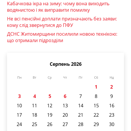
Кабачкова ікра на зиму: чому вона виходить
водянистою і як виправити помилку
Не всі пенсійні доплати призначають без заяви:
кому слід звернутися до ПФУ
ДСНС Житомирщини посилили новою технікою:
що отримали підрозділи
Серпень 2026
Пн
Вт
Ср
Чт
Пт
Сб
Нд
1
2
3
4
5
6
7
8
9
10
11
12
13
14
15
16
17
18
19
20
21
22
23
24
25
26
27
28
29
30