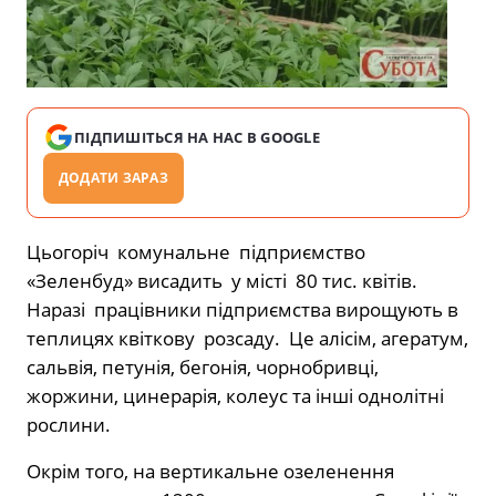
ПІДПИШІТЬСЯ НА НАС В GOOGLE
ДОДАТИ ЗАРАЗ
Цьогоріч комунальне підприємство
«Зеленбуд» висадить у місті 80 тис. квітів.
Наразі працівники підприємства вирощують в
теплицях квіткову розсаду. Це алісім, агератум,
сальвія, петунія, бегонія, чорнобривці,
жоржини, цинерарія, колеус та інші однолітні
рослини.
Окрім того, на вертикальне озеленення