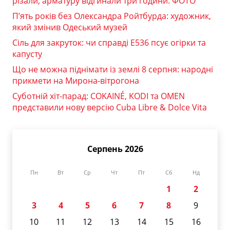
різали, арматуру відгинали три години. ФОТО
П’ять років без Олександра Ройтбурда: художник,
який змінив Одеський музей
Сіль для закруток: чи справді Е536 псує огірки та
капусту
Що не можна піднімати із землі 8 серпня: народні
прикмети на Мирона-вітрогона
Суботній хіт-парад: COKAINÉ, KODI та OMEN
представили нову версію Cuba Libre & Dolce Vita
Серпень 2026
Пн
Вт
Ср
Чт
Пт
Сб
Нд
1
2
3
4
5
6
7
8
9
10
11
12
13
14
15
16