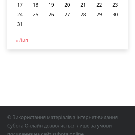
17
18
19
20
21
22
23
24
25
26
27
28
29
30
31
« Лип
© Використання матеріалів з інтернет-видання
Субота Онлайн дозволяється лише за умови
посилання на сайт subota.online