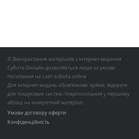
© Використання матеріалів з інтернет-видання
Субота Онлайн дозволяється лише за умови
посилання на сайт subota.online
Для інтернет-видань обов’язкове пряме, відкрите
для пошукових систем гіперпосилання у першому
абзаці на конкретний матеріал.
Умови договору оферти
Конфіденційність