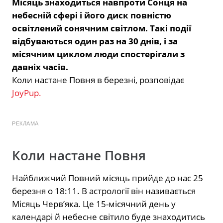
Місяць знаходиться навпроти Сонця на
небесній сфері і його диск повністю
освітлений сонячним світлом. Такі події
відбуваються один раз на 30 днів, і за
місячним циклом люди спостерігали з
давніх часів.
Коли настане Повня в березні, розповідає
JoyPup.
РЕКЛАМА
Коли настане Повня
Найближчий Повний місяць прийде до нас 25
березня о 18:11. В астрології він називається
Місяць Черв’яка. Це 15-місячний день у
календарі й небесне світило буде знаходитись