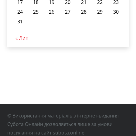
17
18
19
20
21
22
23
24
25
26
27
28
29
30
31
« Лип
© Використання матеріалів з інтернет-видання
Субота Онлайн дозволяється лише за умови
посилання на сайт subota.online