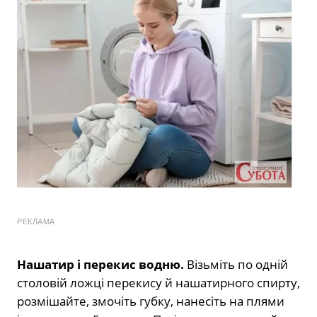
РЕКЛАМА
Нашатир і перекис водню.
Візьміть по одній
столовій ложці перекису й нашатирного спирту,
розмішайте, змочіть губку, нанесіть на плями