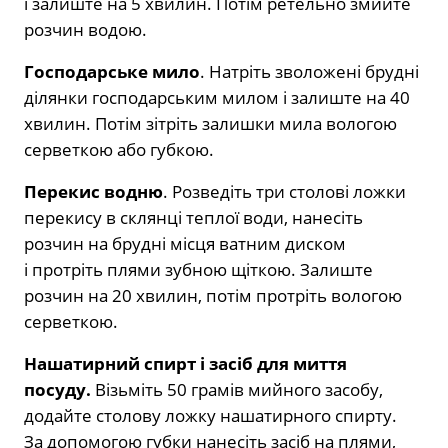
і залиште на 5 хвилин. Потім ретельно змийте
розчин водою.
Господарське мило
. Натріть зволожені брудні
ділянки господарським милом і залиште на 40
хвилин. Потім зітріть залишки мила вологою
серветкою або губкою.
Перекис водню
. Розведіть три столові ложки
перекису в склянці теплої води, нанесіть
розчин на брудні місця ватним диском
і протріть плями зубною щіткою. Залиште
розчин на 20 хвилин, потім протріть вологою
серветкою.
Нашатирний спирт і засіб для миття
посуду.
Візьміть 50 грамів мийного засобу,
додайте столову ложку нашатирного спирту.
За допомогою губки нанесіть засіб на плями,