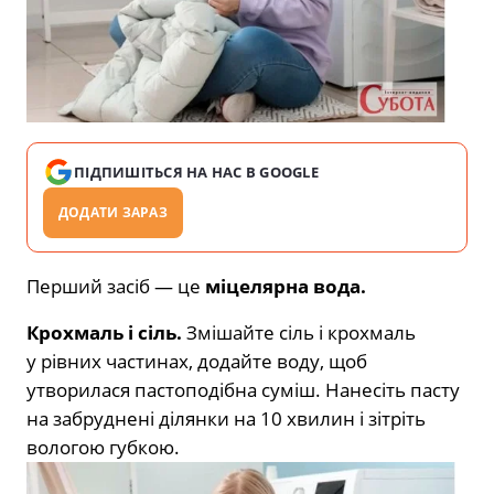
ПІДПИШІТЬСЯ НА НАС В GOOGLE
ДОДАТИ ЗАРАЗ
Перший засіб — це
міцелярна вода.
Крохмаль і сіль.
Змішайте сіль і крохмаль
у рівних частинах, додайте воду, щоб
утворилася пастоподібна суміш. Нанесіть пасту
на забруднені ділянки на 10 хвилин і зітріть
вологою губкою.