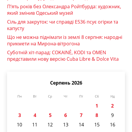
П’ять років без Олександра Ройтбурда: художник,
який змінив Одеський музей
Сіль для закруток: чи справді Е536 псує огірки та
капусту
Що не можна піднімати із землі 8 серпня: народні
прикмети на Мирона-вітрогона
Суботній хіт-парад: COKAINÉ, KODI та OMEN
представили нову версію Cuba Libre & Dolce Vita
Серпень 2026
Пн
Вт
Ср
Чт
Пт
Сб
Нд
1
2
3
4
5
6
7
8
9
10
11
12
13
14
15
16