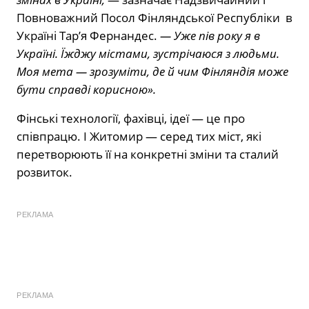
Повноважний Посол Фінляндської Республіки в
Україні Тар’я Фернандес.
— Уже пів року я в
Україні. Їжджу містами, зустрічаюся з людьми.
Моя мета — зрозуміти, де й чим Фінляндія може
бути справді корисною».
Фінські технології, фахівці, ідеї — це про
співпрацю. І Житомир — серед тих міст, які
перетворюють її на конкретні зміни та сталий
розвиток.
РЕКЛАМА
РЕКЛАМА