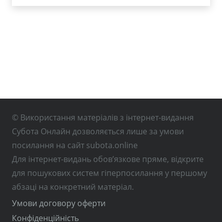
© Використання матеріалів з інтернет-видання
Субота Онлайн дозволяється лише за умови
посилання на сайт subota.online
Для інтернет-видань обов’язкове пряме, відкрите
для пошукових систем гіперпосилання у першому
абзаці на конкретний матеріал.
Умови договору оферти
Конфіденційність