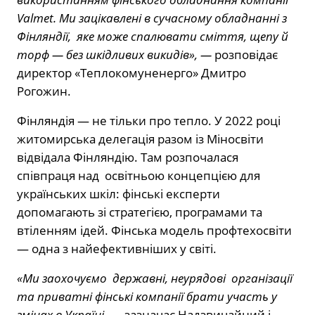
Valmet. Ми зацікавлені в сучасному обладнанні з
Фінляндії, яке може спалювати сміття, щепу й
торф — без шкідливих викидів», —
розповідає
директор «Теплокомуненерго» Дмитро
Рогожин.
Фінляндія — не тільки про тепло. У 2022 році
житомирська делегація разом із Міносвіти
відвідала Фінляндію. Там розпочалася
співпраця над освітньою концепцією для
українських шкіл: фінські експерти
допомагають зі стратегією, програмами та
втіленням ідей. Фінська модель профтехосвіти
— одна з найефективніших у світі.
«Ми заохочуємо державні, неурядові організації
та приватні фінські компанії брати участь у
змінах в Україні,
— зазначає Надзвичайний і