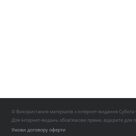
© Використання матеріалів з інтернет-видання Субота 
Для інтернет-видань обов’язкове пряме, відкрите для 
Умови договору оферти