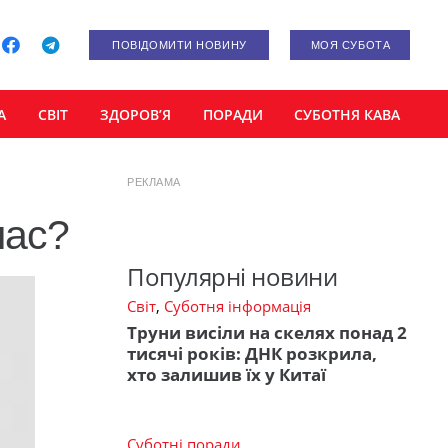
ПОВІДОМИТИ НОВИНУ
МОЯ СУБОТА
А
СВІТ
ЗДОРОВ’Я
ПОРАДИ
СУБОТНЯ КАВА
РЕКЛАМА
час?
Популярні новини
Світ
,
Суботня інформація
Труни висіли на скелях понад 2
тисячі років: ДНК розкрила,
хто залишив їх у Китаї
Суботні поради