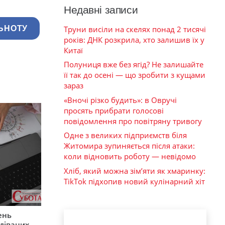
Недавні записи
Труни висіли на скелях понад 2 тисячі
ЬНОТУ
років: ДНК розкрила, хто залишив їх у
Китаї
Полуниця вже без ягід? Не залишайте
її так до осені — що зробити з кущами
зараз
«Вночі різко будить»: в Овручі
просять прибрати голосові
повідомлення про повітряну тривогу
Одне з великих підприємств біля
Житомира зупиняється після атаки:
коли відновить роботу — невідомо
Хліб, який можна зім’яти як хмаринку:
TikTok підхопив новий кулінарний хіт
ень
діваних