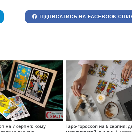
ПІДПИСАТИСЬ НА FACEBOOK СПІЛ
оп на 7 серпня: кому
Таро-гороскоп на 6 серпня: д
 доля цього дня
можливостей, рішень і неспо