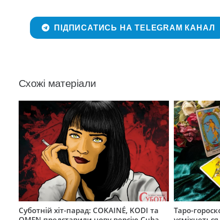
ПІДПИСАТИСЬ НА TELEGRAM КАНАЛ
Схожі матеріали
Суботній хіт-парад: COKAINÉ, KODI та
Таро-гороск
OMEN представили нову версію Cuba
усміхнеться