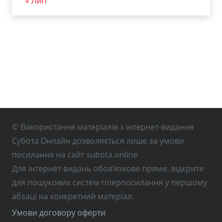
« Лип
© Використання матеріалів з інтернет-видання
Субота Онлайн дозволяється лише за умови
посилання на сайт subota.online
Для інтернет-видань обов’язкове пряме, відкрите
для пошукових систем гіперпосилання у першому
абзаці на конкретний матеріал.
Умови договору оферти