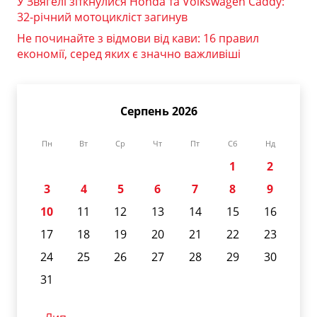
У Звягелі зіткнулися Honda та Volkswagen Caddy:
32-річний мотоцикліст загинув
Не починайте з відмови від кави: 16 правил
економії, серед яких є значно важливіші
Серпень 2026
Пн
Вт
Ср
Чт
Пт
Сб
Нд
1
2
3
4
5
6
7
8
9
10
11
12
13
14
15
16
17
18
19
20
21
22
23
24
25
26
27
28
29
30
31