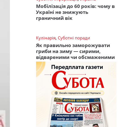
Мобілізація до 60 років: чому в
Україні не знижують
граничний вік
Кулінарія
,
Суботні поради
Як правильно заморожувати
гриби на зиму — сирими,
відвареними чи обсмаженими