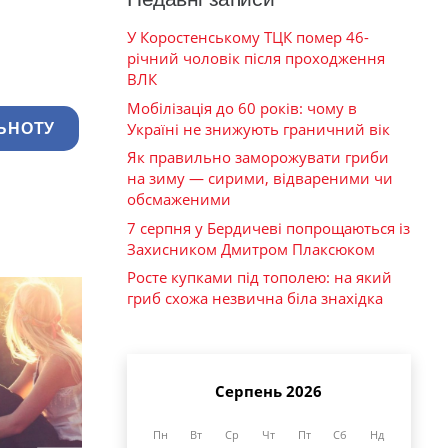
У Коростенському ТЦК помер 46-
річний чоловік після проходження
ВЛК
Мобілізація до 60 років: чому в
Україні не знижують граничний вік
ЬНОТУ
Як правильно заморожувати гриби
на зиму — сирими, відвареними чи
обсмаженими
7 серпня у Бердичеві попрощаються із
Захисником Дмитром Плаксюком
Росте купками під тополею: на який
гриб схожа незвична біла знахідка
Серпень 2026
Пн
Вт
Ср
Чт
Пт
Сб
Нд