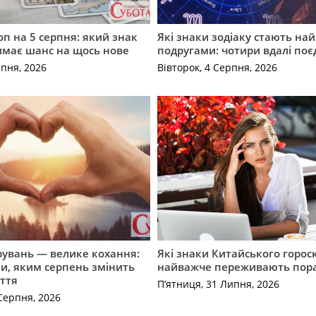
оп на 5 серпня: який знак
Які знаки зодіаку стають н
имає шанс на щось нове
подругами: чотири вдалі по
рпня, 2026
Вівторок, 4 Серпня, 2026
рувань — велике кохання:
Які знаки Китайського горос
и, яким серпень змінить
найважче переживають пор
ття
П’ятниця, 31 Липня, 2026
Серпня, 2026