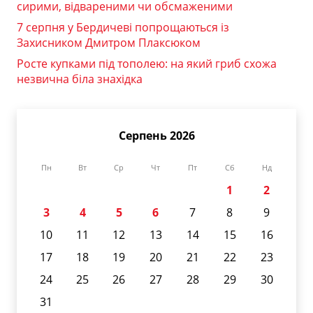
сирими, відвареними чи обсмаженими
7 серпня у Бердичеві попрощаються із
Захисником Дмитром Плаксюком
Росте купками під тополею: на який гриб схожа
незвична біла знахідка
Серпень 2026
Пн
Вт
Ср
Чт
Пт
Сб
Нд
1
2
3
4
5
6
7
8
9
10
11
12
13
14
15
16
17
18
19
20
21
22
23
24
25
26
27
28
29
30
31