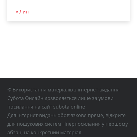
« Лип
© Використання матеріалів з інтернет-видання
Субота Онлайн дозволяється лише за умови
посилання на сайт subota.online
Для інтернет-видань обов’язкове пряме, відкрите
для пошукових систем гіперпосилання у першому
абзаці на конкретний матеріал.