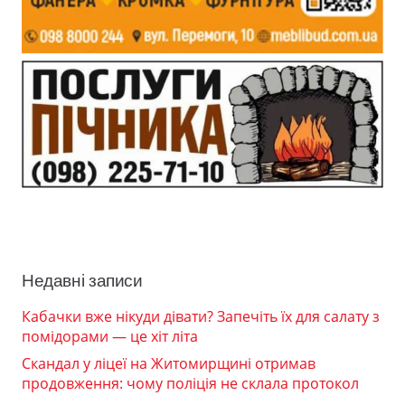
Недавні записи
Кабачки вже нікуди дівати? Запечіть їх для салату з
помідорами — це хіт літа
Скандал у ліцеї на Житомирщині отримав
продовження: чому поліція не склала протокол