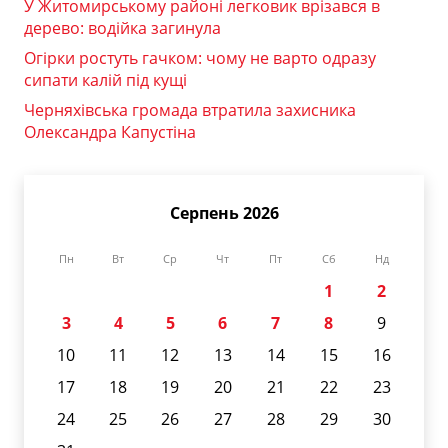
У Житомирському районі легковик врізався в
дерево: водійка загинула
Огірки ростуть гачком: чому не варто одразу
сипати калій під кущі
Черняхівська громада втратила захисника
Олександра Капустіна
Серпень 2026
Пн
Вт
Ср
Чт
Пт
Сб
Нд
1
2
3
4
5
6
7
8
9
10
11
12
13
14
15
16
17
18
19
20
21
22
23
24
25
26
27
28
29
30