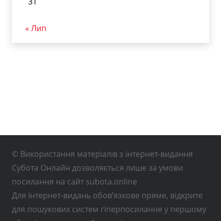
31
« Лип
© Використання матеріалів з інтернет-видання
Субота Онлайн дозволяється лише за умови
посилання на сайт subota.online
Для інтернет-видань обов’язкове пряме, відкрите
для пошукових систем гіперпосилання у першому