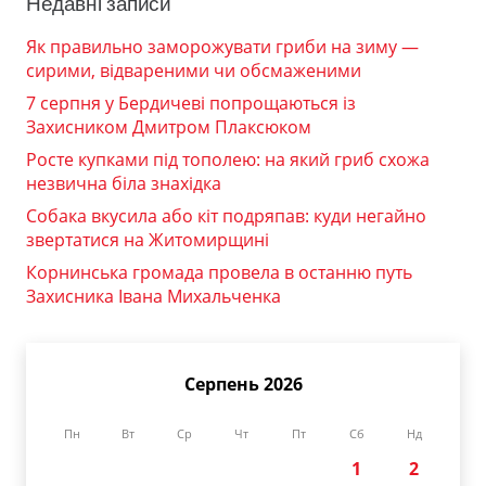
Недавні записи
Як правильно заморожувати гриби на зиму —
сирими, відвареними чи обсмаженими
7 серпня у Бердичеві попрощаються із
Захисником Дмитром Плаксюком
Росте купками під тополею: на який гриб схожа
незвична біла знахідка
Собака вкусила або кіт подряпав: куди негайно
звертатися на Житомирщині
Корнинська громада провела в останню путь
Захисника Івана Михальченка
Серпень 2026
Пн
Вт
Ср
Чт
Пт
Сб
Нд
1
2