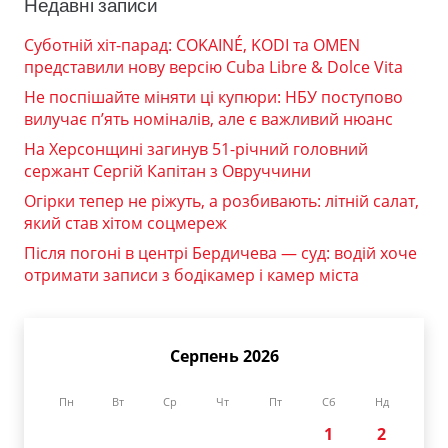
Недавні записи
Суботній хіт-парад: COKAINÉ, KODI та OMEN
представили нову версію Cuba Libre & Dolce Vita
Не поспішайте міняти ці купюри: НБУ поступово
вилучає п’ять номіналів, але є важливий нюанс
На Херсонщині загинув 51-річний головний
сержант Сергій Капітан з Овруччини
Огірки тепер не ріжуть, а розбивають: літній салат,
який став хітом соцмереж
Після погоні в центрі Бердичева — суд: водій хоче
отримати записи з бодікамер і камер міста
Серпень 2026
Пн
Вт
Ср
Чт
Пт
Сб
Нд
1
2