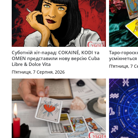
Суботній хіт-парад: COKAINÉ, KODI та
Таро-гороск
OMEN представили нову версію Cuba
усміхнеться
Libre & Dolce Vita
П’ятниця, 7 С
П’ятниця, 7 Серпня, 2026