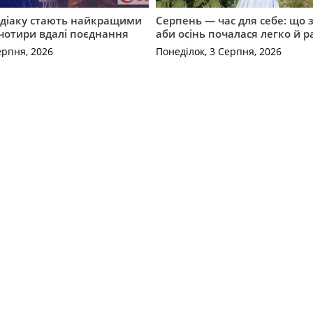
одіаку стають найкращими
Серпень — час для себе: що 
чотири вдалі поєднання
аби осінь почалася легко й р
ерпня, 2026
Понеділок, 3 Серпня, 2026