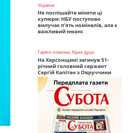
Україна
Не поспішайте міняти ці
купюри: НБУ поступово
вилучає п’ять номіналів, але є
важливий нюанс
Гарячі новини
,
Крик душі
На Херсонщині загинув 51-
річний головний сержант
Сергій Капітан з Овруччини