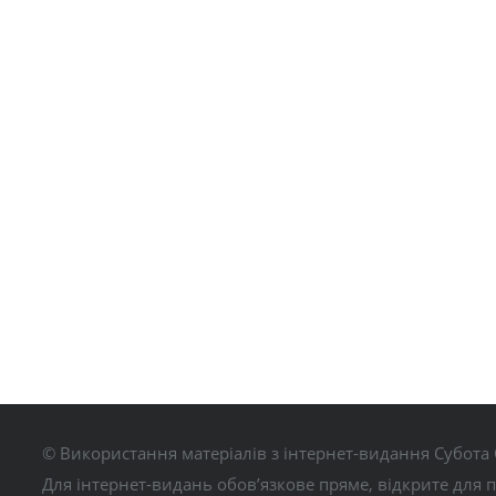
© Використання матеріалів з інтернет-видання Субота 
Для інтернет-видань обов’язкове пряме, відкрите для 