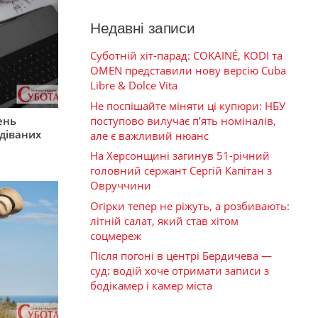
Недавні записи
Суботній хіт-парад: COKAINÉ, KODI та
OMEN представили нову версію Cuba
Libre & Dolce Vita
Не поспішайте міняти ці купюри: НБУ
поступово вилучає п’ять номіналів,
ень
діваних
але є важливий нюанс
На Херсонщині загинув 51-річний
головний сержант Сергій Капітан з
Овруччини
Огірки тепер не ріжуть, а розбивають:
літній салат, який став хітом
соцмереж
Після погоні в центрі Бердичева —
суд: водій хоче отримати записи з
бодікамер і камер міста