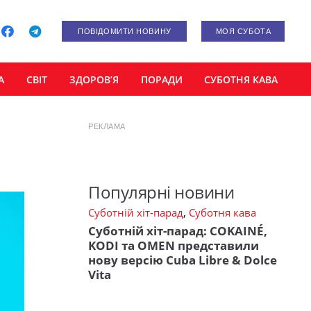
ПОВІДОМИТИ НОВИНУ
МОЯ СУБОТА
А
СВІТ
ЗДОРОВ’Я
ПОРАДИ
СУБОТНЯ КАВА
РЕКЛАМА
Популярні новини
Суботній хіт-парад
,
Суботня кава
Суботній хіт-парад: COKAINÉ,
KODI та OMEN представили
нову версію Cuba Libre & Dolce
Vita