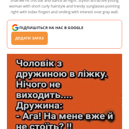
Shall we hit this bar and dance all night. Stylish attractive young
woman with short curly hairstyle and trendy sunglasses pointing
right with index fingers and smiling with interest over gray wall.
ПІДПИШІТЬСЯ НА НАС В GOOGLE
ДОДАТИ ЗАРАЗ