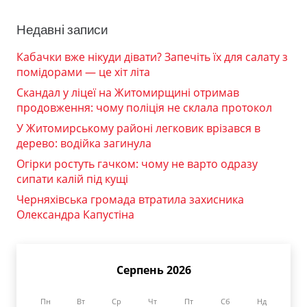
Недавні записи
Кабачки вже нікуди дівати? Запечіть їх для салату з
помідорами — це хіт літа
Скандал у ліцеї на Житомирщині отримав
продовження: чому поліція не склала протокол
У Житомирському районі легковик врізався в
дерево: водійка загинула
Огірки ростуть гачком: чому не варто одразу
сипати калій під кущі
Черняхівська громада втратила захисника
Олександра Капустіна
Серпень 2026
Пн
Вт
Ср
Чт
Пт
Сб
Нд