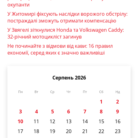
окупанти
У Житомирі фіксують наслідки ворожого обстрілу:
постраждалі зможуть отримати компенсацію
У Звягелі зіткнулися Honda та Volkswagen Caddy:
32-річний мотоцикліст загинув
Не починайте з відмови від кави: 16 правил
економії, серед яких є значно важливіші
Серпень 2026
Пн
Вт
Ср
Чт
Пт
Сб
Нд
1
2
3
4
5
6
7
8
9
10
11
12
13
14
15
16
17
18
19
20
21
22
23