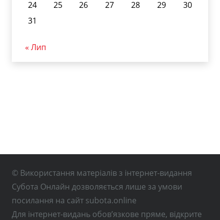
24
25
26
27
28
29
30
31
« Лип
© Використання матеріалів з інтернет-видання
Субота Онлайн дозволяється лише за умови
посилання на сайт subota.online
Для інтернет-видань обов’язкове пряме, відкрите