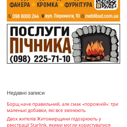
Недавні записи
Борщ наче правильний, але смак «порожній»: три
маленькі добавки, які все змінюють
Двох жителів Житомирщини підозрюють у
реєстрації Starlink, якими могли користуватися