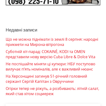
Недавні записи
Що не можна піднімати із землі 8 серпня: народні
прикмети на Мирона-вітрогона
Суботній хіт-парад: COKAINÉ, KODI та OMEN
представили нову версію Cuba Libre & Dolce Vita
Не поспішайте міняти ці купюри: НБУ поступово
вилучає п’ять номіналів, але є важливий нюанс
На Херсонщині загинув 51-річний головний
сержант Сергій Капітан з Овруччини
Огірки тепер не ріжуть, а розбивають: літній салат,
який став хітом соцмереж