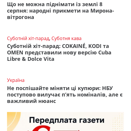
Що не можна піднімати із землі 8
серпня: народні прикмети на Мирона-
вітрогона
Суботній хіт-парад
,
Суботня кава
Суботній хіт-парад: COKAINÉ, KODI та
OMEN представили нову версію Cuba
Libre & Dolce Vita
Україна
Не поспішайте міняти ці купюри: НБУ
поступово вилучає п’ять номіналів, але є
важливий нюанс