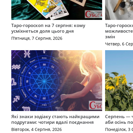
Таро-гороскоп на 7 серпня: кому
Таро-гороск
усміхнеться доля цього дня
можливостей
змін
П’ятниця, 7 Серпня, 2026
Четвер, 6 Се
Які знаки зодіаку стають найкращими
Серпень — ч
подругами: чотири вдалі поєднання
аби осінь п
Вівторок, 4 Серпня, 2026
Понеділок, 3 