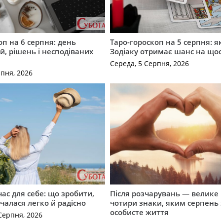
оп на 6 серпня: день
Таро-гороскоп на 5 серпня: я
, рішень і несподіваних
Зодіаку отримає шанс на що
Середа, 5 Серпня, 2026
рпня, 2026
ас для себе: що зробити,
Після розчарувань — велике
очалася легко й радісно
чотири знаки, яким серпень
особисте життя
Серпня, 2026