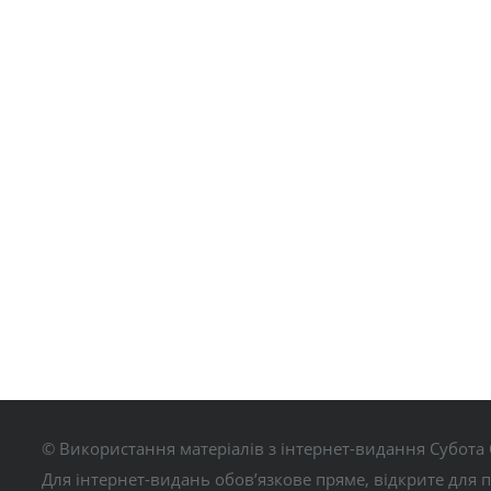
© Використання матеріалів з інтернет-видання Субота 
Для інтернет-видань обов’язкове пряме, відкрите для 