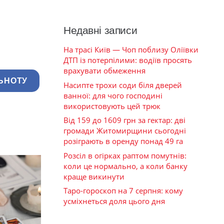
Недавні записи
На трасі Київ — Чоп поблизу Оліївки
ДТП із потерпілими: водіїв просять
врахувати обмеження
ЬНОТУ
Насипте трохи соди біля дверей
ванної: для чого господині
використовують цей трюк
Від 159 до 1609 грн за гектар: дві
громади Житомирщини сьогодні
розіграють в оренду понад 49 га
Розсіл в огірках раптом помутнів:
коли це нормально, а коли банку
краще викинути
Таро-гороскоп на 7 серпня: кому
усміхнеться доля цього дня