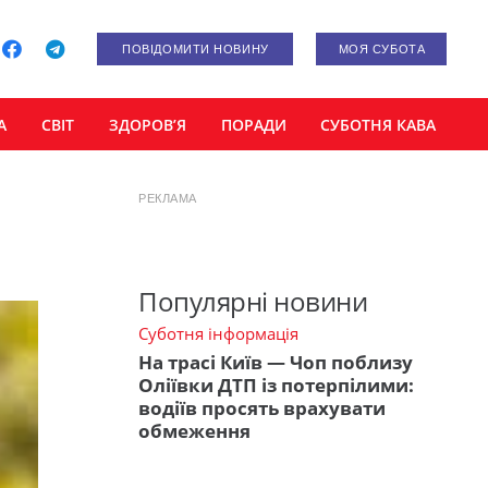
ПОВІДОМИТИ НОВИНУ
МОЯ СУБОТА
А
СВІТ
ЗДОРОВ’Я
ПОРАДИ
СУБОТНЯ КАВА
РЕКЛАМА
Популярні новини
Суботня інформація
На трасі Київ — Чоп поблизу
Оліївки ДТП із потерпілими:
водіїв просять врахувати
обмеження