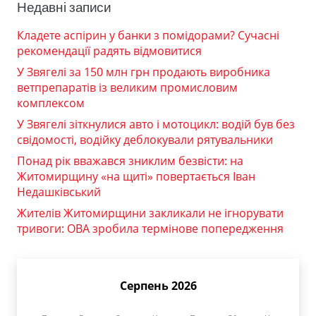
Недавні записи
Кладете аспірин у банки з помідорами? Сучасні
рекомендації радять відмовитися
У Звягелі за 150 млн грн продають виробника
ветпрепаратів із великим промисловим
комплексом
У Звягелі зіткнулися авто і мотоцикл: водій був без
свідомості, водійку деблокували рятувальники
Понад рік вважався зниклим безвісти: на
Житомирщину «на щиті» повертається Іван
Недашківський
Жителів Житомирщини закликали не ігнорувати
тривоги: ОВА зробила термінове попередження
Серпень 2026