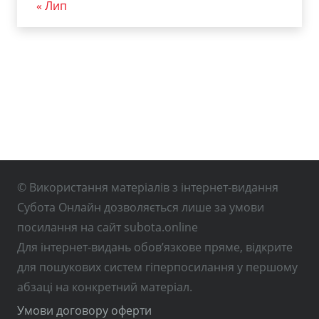
« Лип
© Використання матеріалів з інтернет-видання
Субота Онлайн дозволяється лише за умови
посилання на сайт subota.online
Для інтернет-видань обов’язкове пряме, відкрите
для пошукових систем гіперпосилання у першому
абзаці на конкретний матеріал.
Умови договору оферти