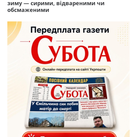
зиму — сирими, відвареними чи
обсмаженими