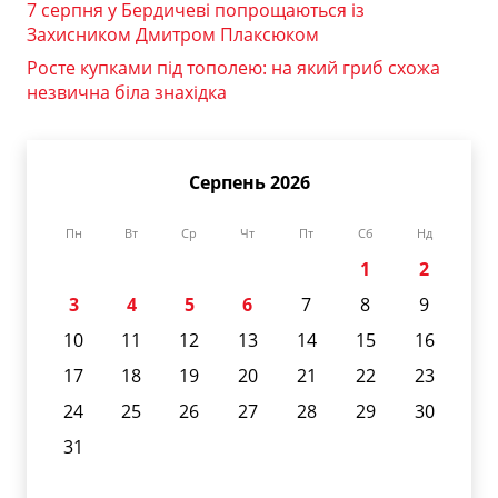
7 серпня у Бердичеві попрощаються із
Захисником Дмитром Плаксюком
Росте купками під тополею: на який гриб схожа
незвична біла знахідка
Серпень 2026
Пн
Вт
Ср
Чт
Пт
Сб
Нд
1
2
3
4
5
6
7
8
9
10
11
12
13
14
15
16
17
18
19
20
21
22
23
24
25
26
27
28
29
30
31