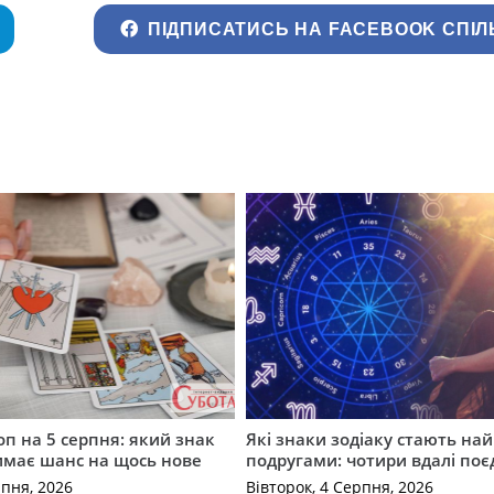
ПІДПИСАТИСЬ НА FACEBOOK СПІЛ
оп на 5 серпня: який знак
Які знаки зодіаку стають н
имає шанс на щось нове
подругами: чотири вдалі по
рпня, 2026
Вівторок, 4 Серпня, 2026