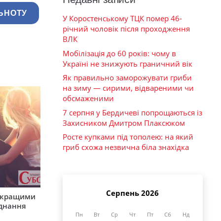
ЬНОТУ
У Коростенському ТЦК помер 46-
річний чоловік після проходження
ВЛК
Мобілізація до 60 років: чому в
Україні не знижують граничний вік
Як правильно заморожувати гриби
на зиму — сирими, відвареними чи
обсмаженими
7 серпня у Бердичеві попрощаються із
Захисником Дмитром Плаксюком
Росте купками під тополею: на який
гриб схожа незвична біла знахідка
Серпень 2026
айкращими
єднання
Пн
Вт
Ср
Чт
Пт
Сб
Нд