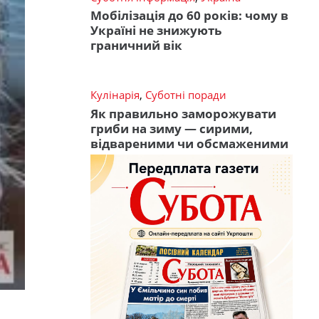
Мобілізація до 60 років: чому в
Україні не знижують
граничний вік
Кулінарія
,
Суботні поради
Як правильно заморожувати
гриби на зиму — сирими,
відвареними чи обсмаженими