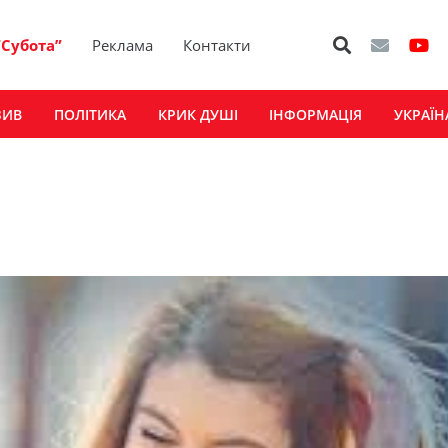
“Субота”
Реклама
Контакти
ЗИВ
ПОЛІТИКА
КРИК ДУШІ
ІНФОРМАЦІЯ
УКРАЇН