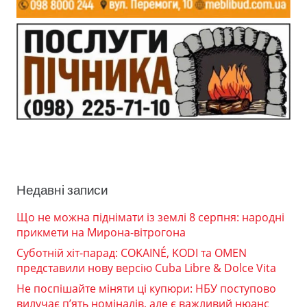
Недавні записи
Що не можна піднімати із землі 8 серпня: народні
прикмети на Мирона-вітрогона
Суботній хіт-парад: COKAINÉ, KODI та OMEN
представили нову версію Cuba Libre & Dolce Vita
Не поспішайте міняти ці купюри: НБУ поступово
вилучає п’ять номіналів, але є важливий нюанс