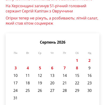
На Херсонщині загинув 51-річний головний
сержант Сергій Капітан з Овруччини
Огірки тепер не ріжуть, а розбивають: літній салат,
який став хітом соцмереж
Серпень 2026
Пн
Вт
Ср
Чт
Пт
Сб
Нд
1
2
3
4
5
6
7
8
9
10
11
12
13
14
15
16
17
18
19
20
21
22
23
24
25
26
27
28
29
30
31