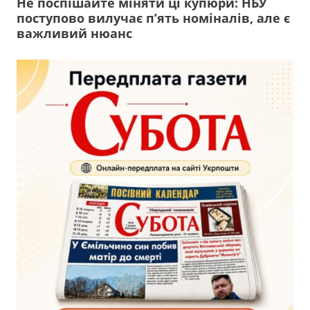
Не поспішайте міняти ці купюри: НБУ
поступово вилучає п’ять номіналів, але є
важливий нюанс