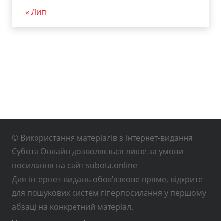
« Лип
© Використання матеріалів з інтернет-видання
Субота Онлайн дозволяється лише за умови
посилання на сайт subota.online
Для інтернет-видань обов’язкове пряме, відкрите
для пошукових систем гіперпосилання у першому
абзаці на конкретний матеріал.