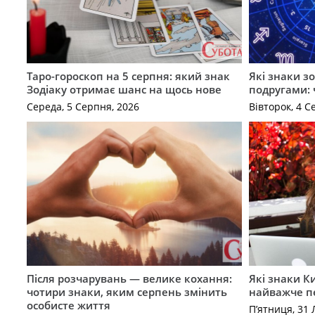
Таро-гороскоп на 5 серпня: який знак
Які знаки з
Зодіаку отримає шанс на щось нове
подругами: 
Середа, 5 Серпня, 2026
Вівторок, 4 С
Після розчарувань — велике кохання:
Які знаки К
чотири знаки, яким серпень змінить
найважче п
особисте життя
П’ятниця, 31