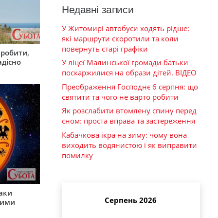
Недавні записи
У Житомирі автобуси ходять рідше:
які маршрути скоротили та коли
повернуть старі графіки
зробити,
адісно
У ліцеї Малинської громади батьки
поскаржилися на образи дітей. ВІДЕО
Преображення Господнє 6 серпня: що
святити та чого не варто робити
Як розслабити втомлену спину перед
сном: проста вправа та застереження
Кабачкова ікра на зиму: чому вона
виходить водянистою і як виправити
помилку
наки
Серпень 2026
шими