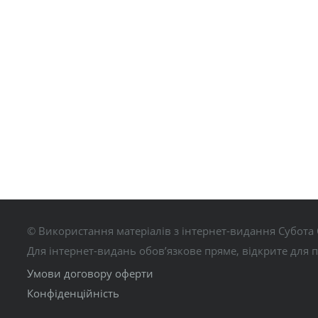
© Використання матеріалів з інтернет-видання Субота 
Для інтернет-видань обов’язкове пряме, відкрите для 
Умови договору оферти
Конфіденційність