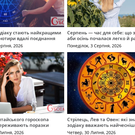
одіаку стають найкращими
Серпень — час для себе: що 
чотири вдалі поєднання
аби осінь почалася легко й р
ерпня, 2026
Понеділок, 3 Серпня, 2026
итайського гороскопа
Стрілець, Лев та Овен: які з
ереживають поразки
зодіаку вважають найчесні
 Липня, 2026
Четвер, 30 Липня, 2026