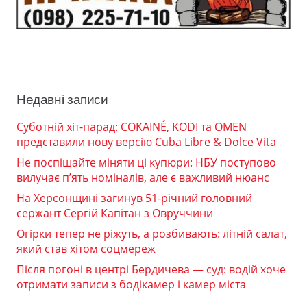
Недавні записи
Суботній хіт-парад: COKAINÉ, KODI та OMEN
представили нову версію Cuba Libre & Dolce Vita
Не поспішайте міняти ці купюри: НБУ поступово
вилучає п’ять номіналів, але є важливий нюанс
На Херсонщині загинув 51-річний головний
сержант Сергій Капітан з Овруччини
Огірки тепер не ріжуть, а розбивають: літній салат,
який став хітом соцмереж
Після погоні в центрі Бердичева — суд: водій хоче
отримати записи з бодікамер і камер міста