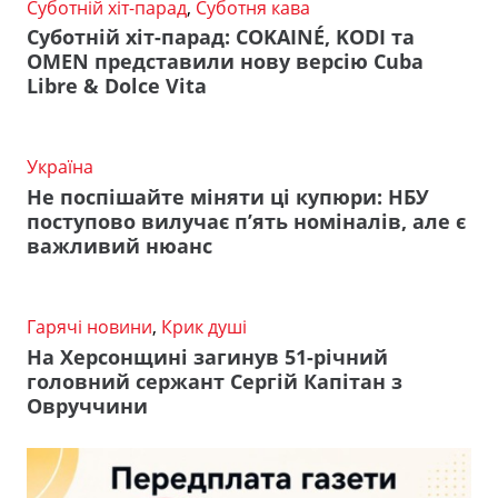
Суботній хіт-парад
,
Суботня кава
Суботній хіт-парад: COKAINÉ, KODI та
OMEN представили нову версію Cuba
Libre & Dolce Vita
Україна
Не поспішайте міняти ці купюри: НБУ
поступово вилучає п’ять номіналів, але є
важливий нюанс
Гарячі новини
,
Крик душі
На Херсонщині загинув 51-річний
головний сержант Сергій Капітан з
Овруччини