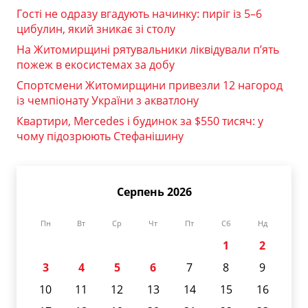
Гості не одразу вгадують начинку: пиріг із 5–6
цибулин, який зникає зі столу
На Житомирщині рятувальники ліквідували п’ять
пожеж в екосистемах за добу
Спортсмени Житомирщини привезли 12 нагород
із чемпіонату України з акватлону
Квартири, Mercedes і будинок за $550 тисяч: у
чому підозрюють Стефанішину
Серпень 2026
Пн
Вт
Ср
Чт
Пт
Сб
Нд
1
2
3
4
5
6
7
8
9
10
11
12
13
14
15
16