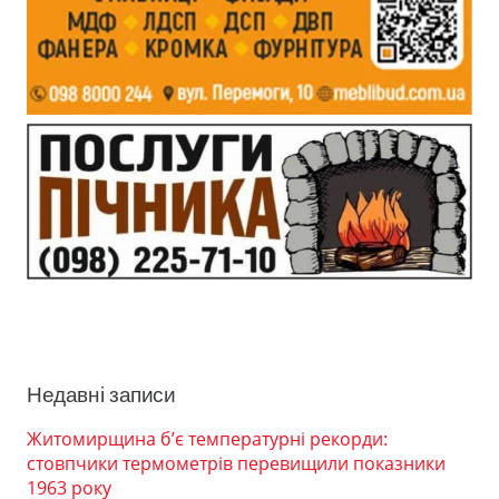
Недавні записи
Житомирщина б’є температурні рекорди:
стовпчики термометрів перевищили показники
1963 року