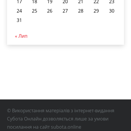
17
18
19
20
21
22
23
24
25
26
27
28
29
30
31
« Лип
© Використання матеріалів з інтернет-видання
Субота Онлайн дозволяється лише за умови
посилання на сайт subota.online