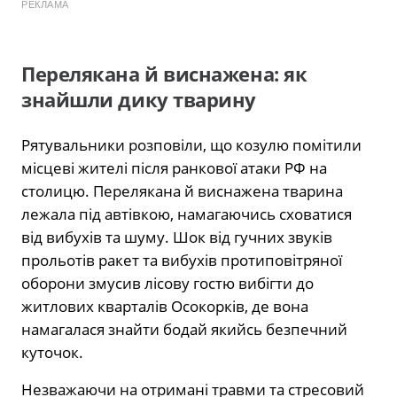
РЕКЛАМА
Перелякана й виснажена: як
знайшли дику тварину
Рятувальники розповіли, що козулю помітили
місцеві жителі після ранкової атаки РФ на
столицю. Перелякана й виснажена тварина
лежала під автівкою, намагаючись сховатися
від вибухів та шуму. Шок від гучних звуків
прольотів ракет та вибухів протиповітряної
оборони змусив лісову гостю вибігти до
житлових кварталів Осокорків, де вона
намагалася знайти бодай якийсь безпечний
куточок.
Незважаючи на отримані травми та стресовий