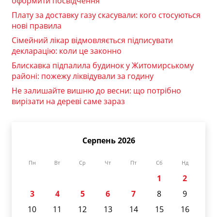
оформити посвідчення
Плату за доставку газу скасували: кого стосуються
нові правила
Сімейний лікар відмовляється підписувати
декларацію: коли це законно
Блискавка підпалила будинок у Житомирському
районі: пожежу ліквідували за годину
Не залишайте вишню до весни: що потрібно
вирізати на дереві саме зараз
Серпень 2026
Пн
Вт
Ср
Чт
Пт
Сб
Нд
1
2
3
4
5
6
7
8
9
10
11
12
13
14
15
16