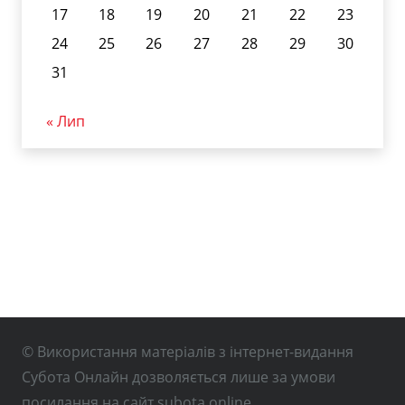
17
18
19
20
21
22
23
24
25
26
27
28
29
30
31
« Лип
© Використання матеріалів з інтернет-видання
Субота Онлайн дозволяється лише за умови
посилання на сайт subota.online