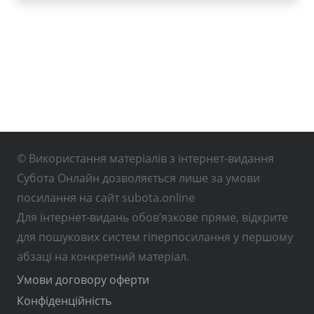
© Використання матеріалів з інтернет-видання
Субота Онлайн дозволяється лише за умови
посилання на сайт subota.online
Для інтернет-видань обов’язкове пряме, відкрите
для пошукових систем гіперпосилання у першому
абзаці на конкретний матеріал.
Умови договору оферти
Конфіденційність