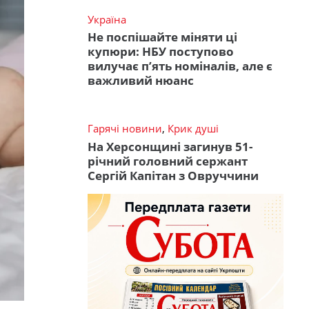
Україна
Не поспішайте міняти ці
купюри: НБУ поступово
вилучає п’ять номіналів, але є
важливий нюанс
Гарячі новини
,
Крик душі
На Херсонщині загинув 51-
річний головний сержант
Сергій Капітан з Овруччини