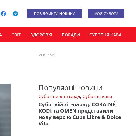
ПОВІДОМИТИ НОВИНУ
МОЯ СУБОТА
А
СВІТ
ЗДОРОВ’Я
ПОРАДИ
СУБОТНЯ КАВА
РЕКЛАМА
Популярні новини
Суботній хіт-парад
,
Суботня кава
Суботній хіт-парад: COKAINÉ,
KODI та OMEN представили
нову версію Cuba Libre & Dolce
Vita