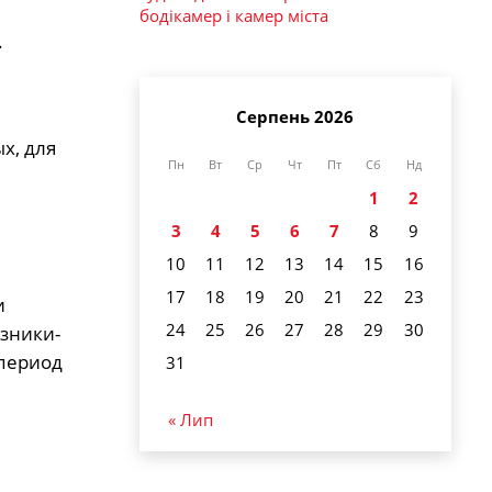
бодікамер і камер міста
.
Серпень 2026
х, для
Пн
Вт
Ср
Чт
Пт
Сб
Нд
1
2
3
4
5
6
7
8
9
10
11
12
13
14
15
16
17
18
19
20
21
22
23
и
24
25
26
27
28
29
30
узники-
 период
31
« Лип