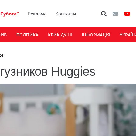
“Субота”
Реклама
Контакти
ЗИВ
ПОЛІТИКА
КРИК ДУШІ
ІНФОРМАЦІЯ
УКРАЇН
24
гузников Huggies