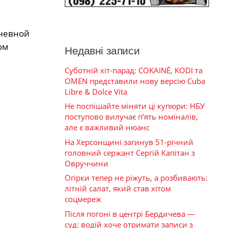
дневной
ом
Недавні записи
Суботній хіт-парад: COKAINÉ, KODI та
OMEN представили нову версію Cuba
Libre & Dolce Vita
Не поспішайте міняти ці купюри: НБУ
поступово вилучає п’ять номіналів,
але є важливий нюанс
На Херсонщині загинув 51-річний
головний сержант Сергій Капітан з
Овруччини
Огірки тепер не ріжуть, а розбивають:
літній салат, який став хітом
соцмереж
Після погоні в центрі Бердичева —
суд: водій хоче отримати записи з