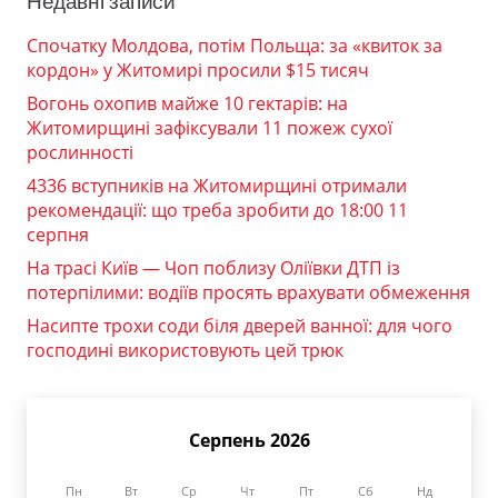
Недавні записи
Спочатку Молдова, потім Польща: за «квиток за
кордон» у Житомирі просили $15 тисяч
Вогонь охопив майже 10 гектарів: на
Житомирщині зафіксували 11 пожеж сухої
рослинності
4336 вступників на Житомирщині отримали
рекомендації: що треба зробити до 18:00 11
серпня
На трасі Київ — Чоп поблизу Оліївки ДТП із
потерпілими: водіїв просять врахувати обмеження
Насипте трохи соди біля дверей ванної: для чого
господині використовують цей трюк
Серпень 2026
Пн
Вт
Ср
Чт
Пт
Сб
Нд