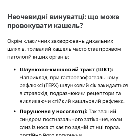
Неочевидні винуватці: що може
провокувати кашель?
Окрім класичних захворювань дихальних
шляхів, тривалий кашель часто стає проявом
патологій інших органів:
Шлунково-кишковий тракт (ШКТ):
Наприклад, при гастроезофагеальному
рефлюксі (ГЕРХ) шлунковий сік закидається
в стравохід, подразнюючи рецептори та
викликаючи стійкий кашльовий рефлекс.
Порушення у носоглотці:
Так званий
синдром постназального затікання, коли
слиз із носа стікає по задній стінці горла,
постійно його лоскочучи.