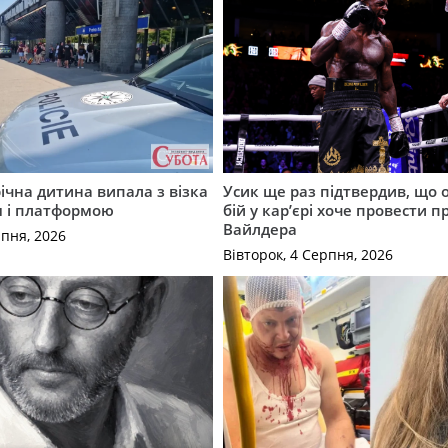
річна дитина випала з візка
Усик ще раз підтвердив, що 
м і платформою
бій у кар’єрі хоче провести п
Вайлдера
рпня, 2026
Вівторок, 4 Серпня, 2026