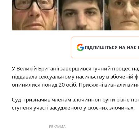
ПІДПИШІТЬСЯ НА НАС 
У Великій Британії завершився гучний процес на
піддавала сексуальному насильству в збоченій фо
опинилися понад 20 осіб. Присяжні визнали винн
Суд призначив членам злочинної групи різне пока
ступеня участі засудженого у скоєних злочинах.
РЕКЛАМА