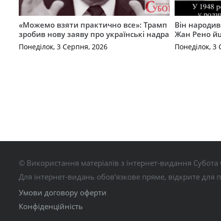
«Можемо взяти практично все»: Трамп
Він народив
зробив нову заяву про українські надра
Жан Рено йш
Понеділок, 3 Серпня, 2026
Понеділок, 3 
© Використання матеріалів з інтернет-видання Субота 
Для інтернет-видань обов’язкове пряме, відкрите для 
Умови договору оферти
Конфіденційність