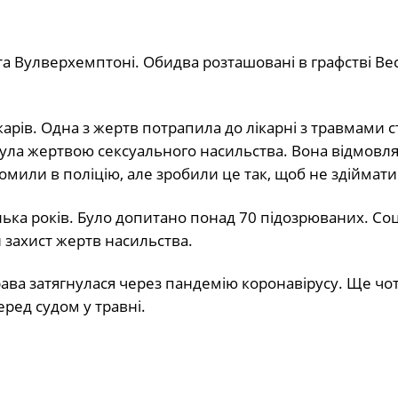
та Вулверхемптоні. Обидва розташовані в графстві Вес
арів. Одна з жертв потрапила до лікарні з травмами 
 була жертвою сексуального насильства. Вона відмовл
омили в поліцію, але зробили це так, щоб не здіймати 
ілька років. Було допитано понад 70 підозрюваних. Соц
й захист жертв насильства.
ава затягнулася через пандемію коронавірусу. Ще чо
ред судом у травні.