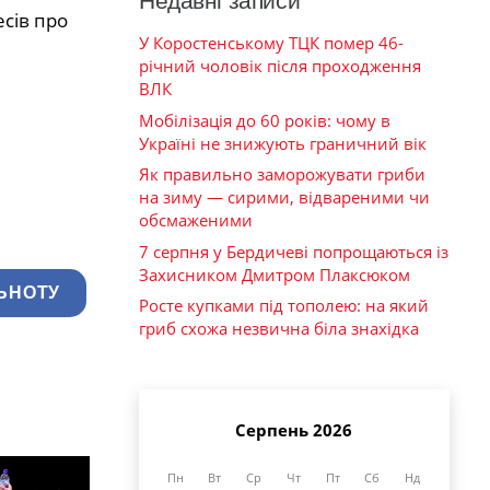
Недавні записи
сів про
У Коростенському ТЦК помер 46-
річний чоловік після проходження
ВЛК
Мобілізація до 60 років: чому в
Україні не знижують граничний вік
Як правильно заморожувати гриби
на зиму — сирими, відвареними чи
обсмаженими
7 серпня у Бердичеві попрощаються із
Захисником Дмитром Плаксюком
ЬНОТУ
Росте купками під тополею: на який
гриб схожа незвична біла знахідка
Серпень 2026
Пн
Вт
Ср
Чт
Пт
Сб
Нд