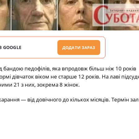
В GOOGLE
ДОДАТИ ЗАРАЗ
д бандою педофілів, яка впродовж більш ніж 10 років
рмі дівчаток віком не старше 12 років. На лаві підсуд
ими 21 з них, зокрема 8 жінок.
рання — від довічного до кількох місяців. Термін за