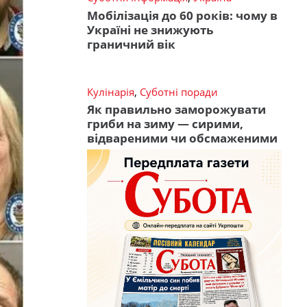
Мобілізація до 60 років: чому в
Україні не знижують
граничний вік
Кулінарія
,
Суботні поради
Як правильно заморожувати
гриби на зиму — сирими,
відвареними чи обсмаженими