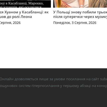
ся Хуаном у Касабланці: як
У Польщі знову побили трьох
ов до ролі Леона
після суперечки через музик
Серпня, 2026
Понеділок, 3 Серпня, 2026
Онлайн дозволяється лише за умови посилання на сайт subo
пошукових систем гіперпосилання у першому абзаці на конк