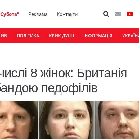
“Субота”
Реклама
Контакти
ЗИВ
ПОЛІТИКА
КРИК ДУШІ
ІНФОРМАЦІЯ
УКРАЇН
числі 8 жінок: Британія
бандою педофілів