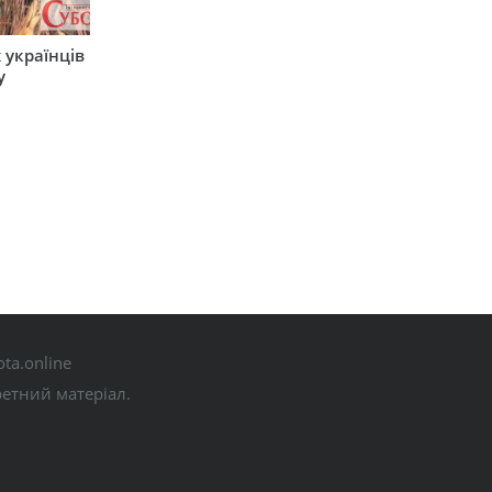
 українців
у
ta.online
ретний матеріал.