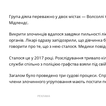
Група діяла переважно у двох містах — Волсоллі 
Мідлендс.
Викрити злочинців вдалося завдяки пильності лік
органів. Лікарі одразу запідозрили, що дівчинка
говорити про те, що з нею сталося. Медики повід
Сталося це у 2017 році. Розслідування тривало к
служби спільно з поліцією графства взяли під сві
Загалом було проведено три судові процеси. Спр
члени злочинного угруповання мають постати пе
РЕКЛАМА