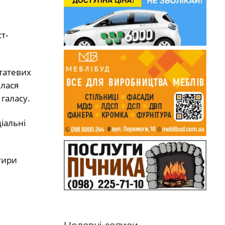
т-
статевих
ялася
галасу.
іальні
тири