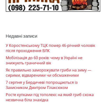
Недавні записи
У Коростенському ТЦК помер 46-річний чоловік
після проходження ВЛК
Мобілізація до 60 років: чому в Україні не
знижують граничний вік
Як правильно заморожувати гриби на зиму —
сирими, відвареними чи обсмаженими
7 серпня у Бердичеві попрощаються із
Захисником Дмитром Плаксюком
Росте купками під тополею: на який гриб схожа
незвична біла знахідка