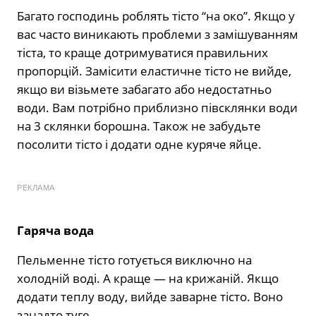
Багато господинь роблять тісто “на око”. Якщо у
вас часто виникають проблеми з замішуванням
тіста, то краще дотримуватися правильних
пропорцій. Замісити еластичне тісто не вийде,
якщо ви візьмете забагато або недостатньо
води. Вам потрібно приблизно півсклянки води
на 3 склянки борошна. Також не забудьте
посолити тісто і додати одне куряче яйце.
РЕКЛАМА
Гаряча вода
Пельменне тісто готується виключно на
холодній воді. А краще — на крижаній. Якщо
додати теплу воду, вийде заварне тісто. Воно
занадто туге.