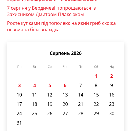
7 серпня у Бердичеві попрощаються із
Захисником Дмитром Плаксюком
Росте купками під тополею: на який гриб схожа
незвична біла знахідка
Серпень 2026
Пн
Вт
Ср
Чт
Пт
Сб
Нд
1
2
3
4
5
6
7
8
9
10
11
12
13
14
15
16
17
18
19
20
21
22
23
24
25
26
27
28
29
30
31