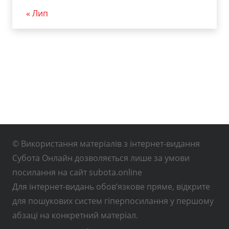
« Лип
© Використання матеріалів з інтернет-видання
Субота Онлайн дозволяється лише за умови
посилання на сайт subota.online
Для інтернет-видань обов’язкове пряме, відкрите
для пошукових систем гіперпосилання у першому
абзаці на конкретний матеріал.