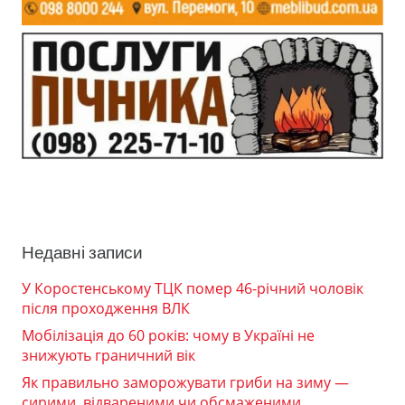
Недавні записи
У Коростенському ТЦК помер 46-річний чоловік
після проходження ВЛК
Мобілізація до 60 років: чому в Україні не
знижують граничний вік
Як правильно заморожувати гриби на зиму —
сирими, відвареними чи обсмаженими