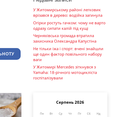
У Житомирському районі легковик
врізався в дерево: водійка загинула
Огірки ростуть гачком: чому не варто
одразу сипати калій під кущі
Черняхівська громада втратила
захисника Олександра Капустіна
Не тільки їжа і спорт: вчені знайшли
ще один фактор повільного набору
ЬНОТУ
ваги
У Житомирі Mercedes зіткнувся з
Yamaha: 18-річного мотоцикліста
госпіталізували
Серпень 2026
Пн
Вт
Ср
Чт
Пт
Сб
Нд