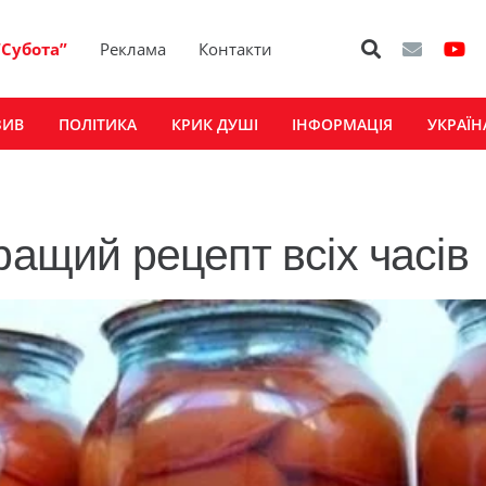
“Субота”
Реклама
Контакти
ЗИВ
ПОЛІТИКА
КРИК ДУШІ
ІНФОРМАЦІЯ
УКРАЇН
ращий рецепт всіх часів