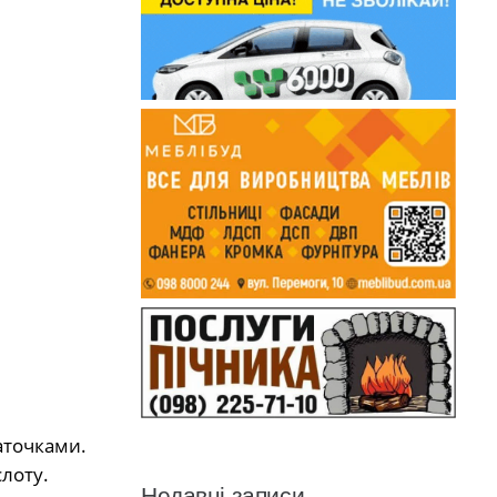
аточками.
слоту.
Недавні записи