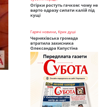
Огірки ростуть гачком: чому не
варто одразу сипати калій під
кущі
Гарячі новини
,
Крик душі
Черняхівська громада
втратила захисника
Олександра Капустіна