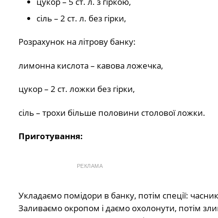
цукор – 5 ст. л. з гіркою,
сіль – 2 ст. л. без гірки,
Розрахунок на літрову банку:
лимонна кислота – кавова ложечка,
цукор – 2 ст. ложки без гірки,
сіль – трохи більше половини столової ложки.
Приготування:
РЕКЛАМА
Укладаємо помідори в банку, потім спеції: часн
Заливаємо окропом і даємо охолонути, потім злив