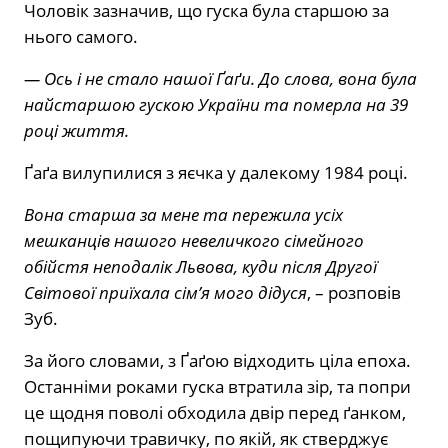
Чоловік зазначив, що гуска була старшою за
нього самого.
— Ось і не стало нашої Ґаґи. До слова, вона була
найстаршою гускою України та померла на 39
році життя.
Ґаґа вилупилися з яєчка у далекому 1984 році.
Вона старша за мене та пережила усіх
мешканців нашого невеличкого сімейного
обійстя неподалік Львова, куди після Другої
Світової приїхала сімʼя мого дідуся
, – розповів
Зуб.
За його словами, з Ґаґою відходить ціла епоха.
Останніми роками гуска втратила зір, та попри
це щодня поволі обходила двір перед ґанком,
пощипуючи травичку, по якій, як стверджує