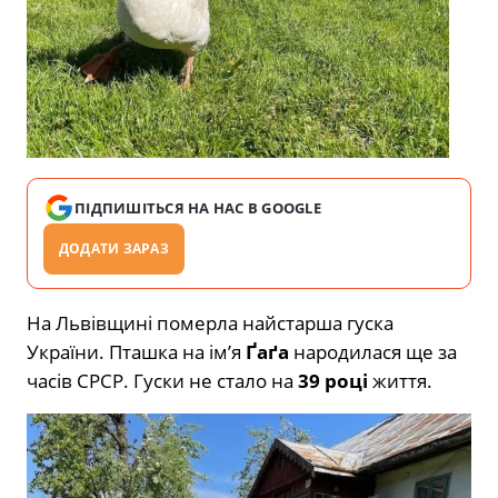
ПІДПИШІТЬСЯ НА НАС В GOOGLE
ДОДАТИ ЗАРАЗ
На Львівщині померла найстарша гуска
України. Пташка на ім’я
Ґаґа
народилася ще за
часів СРСР. Гуски не стало на
39 році
життя.