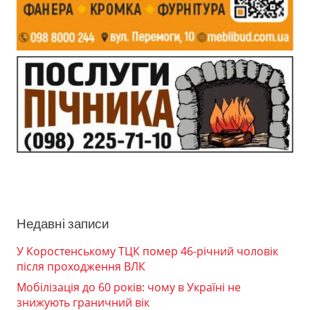
Недавні записи
У Коростенському ТЦК помер 46-річний чоловік
після проходження ВЛК
Мобілізація до 60 років: чому в Україні не
знижують граничний вік