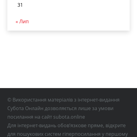
31
« Лип
© Використання матеріалів з інтернет-видання
Субота Онлайн дозволяється лише за умови
посилання на сайт subota.online
Для інтернет-видань обов’язкове пряме, відкрите
для пошукових систем гіперпосилання у першому