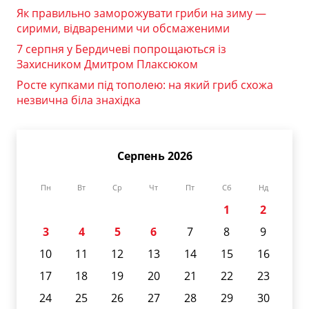
Як правильно заморожувати гриби на зиму —
сирими, відвареними чи обсмаженими
7 серпня у Бердичеві попрощаються із
Захисником Дмитром Плаксюком
Росте купками під тополею: на який гриб схожа
незвична біла знахідка
Серпень 2026
Пн
Вт
Ср
Чт
Пт
Сб
Нд
1
2
3
4
5
6
7
8
9
10
11
12
13
14
15
16
17
18
19
20
21
22
23
24
25
26
27
28
29
30