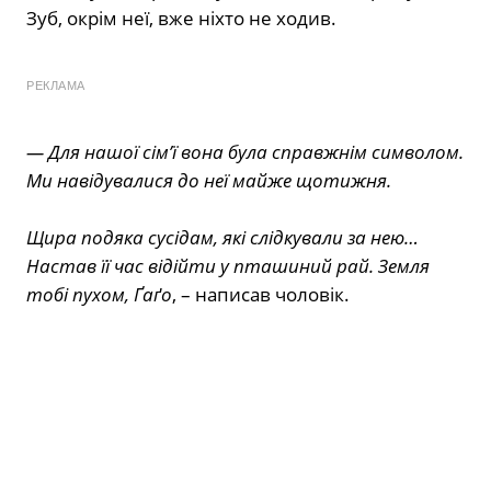
Зуб, окрім неї, вже ніхто не ходив.
РЕКЛАМА
— Для нашої сімʼї вона була справжнім символом.
Ми навідувалися до неї майже щотижня.
Щира подяка сусідам, які слідкували за нею…
Настав її час відійти у пташиний рай. Земля
тобі пухом, Ґаґо
, – написав чоловік.