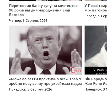
Перетворив банку супу на мистецтво:
У Празі три
98 років від дня народження Енді
між вагоно
Воргола
Середа, 5 Се
Четвер, 6 Серпня, 2026
«Можемо взяти практично все»: Трамп
Він народив
зробив нову заяву про українські надра
Жан Рено йш
Понеділок, 3 Серпня, 2026
Понеділок, 3 