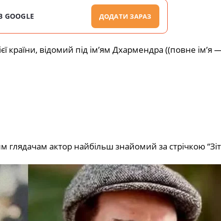
В GOOGLE
ДОДАТИ ЗАРАЗ
ієї країни, відомий під ім’ям Дхармендра ((повне ім’я 
им глядачам актор найбільш знайомий за стрічкою “Зіта 