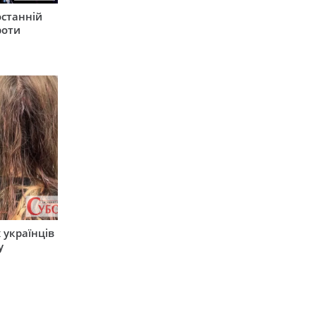
останній
роти
 українців
у