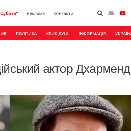
“Субота”
Реклама
Контакти
ЗИВ
ПОЛІТИКА
КРИК ДУШІ
ІНФОРМАЦІЯ
УКРАЇН
ійський актор Дхарменд