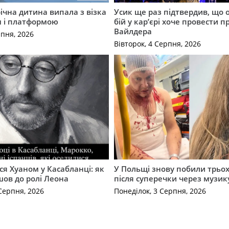
річна дитина випала з візка
Усик ще раз підтвердив, що 
м і платформою
бій у кар’єрі хоче провести п
Вайлдера
рпня, 2026
Вівторок, 4 Серпня, 2026
ся Хуаном у Касабланці: як
У Польщі знову побили трьох
ов до ролі Леона
після суперечки через музик
Серпня, 2026
Понеділок, 3 Серпня, 2026