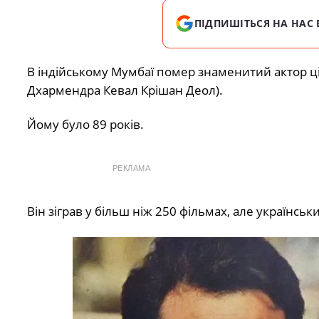
ПІДПИШІТЬСЯ НА НАС 
В індійському Мумбаї помер знаменитий
актор
ц
Дхармендра Кевал Крішан Деол).
Йому було 89 років.
РЕКЛАМА
Він зіграв у більш ніж 250 фільмах, але українськ