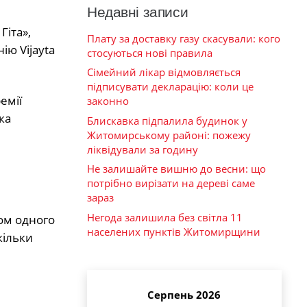
Недавні записи
Гіта»,
Плату за доставку газу скасували: кого
ію Vijayta
стосуються нові правила
Сімейний лікар відмовляється
підписувати декларацію: коли це
емії
законно
ка
Блискавка підпалила будинок у
Житомирському районі: пожежу
ліквідували за годину
Не залишайте вишню до весни: що
потрібно вирізати на дереві саме
зараз
Негода залишила без світла 11
гом одного
населених пунктів Житомирщини
кільки
Серпень 2026