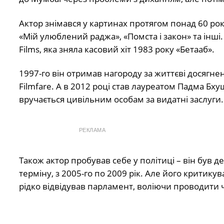
Актор знімався у картинах протягом понад 60 років 
«Мій улюблений раджа», «Помста і закон» та інші
Films, яка зняла касовий хіт 1983 року «Бетааб».
1997-го він отримав нагороду за життєві досягненн
Filmfare. А в 2012 році став лауреатом Падма Бху
вручається цивільним особам за видатні заслуги.
РЕКЛАМА
Також актор пробував себе у політиці – він був 
терміну, з 2005-го по 2009 рік. Але його критикув
рідко відвідував парламент, воліючи проводити ч