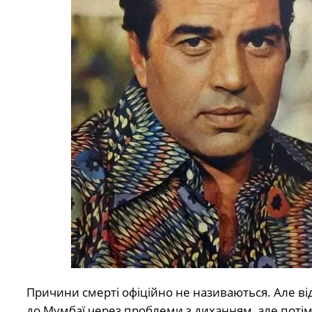
Причини смерті офіційно не називаються. Але ві
до Мумбаї через проблеми з диханням, але потім