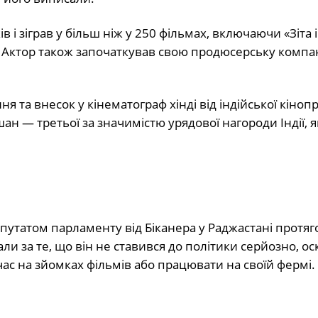
і зіграв у більш ніж у 250 фільмах, включаючи «Зіта і 
. Актор також започаткував свою продюсерську компан
я та внесок у кінематограф хінді від індійської кінопр
шан — третьої за значимістю урядової нагороди Індії, я
депутатом парламенту від Біканера у Раджастані протя
али за те, що він не ставився до політики серйозно, ос
ас на зйомках фільмів або працювати на своїй фермі.