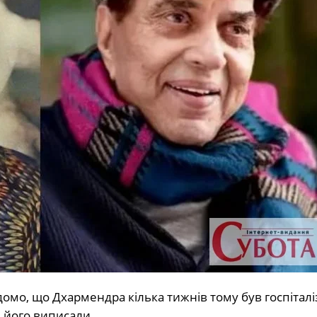
домо, що Дхармендра кілька тижнів тому був госпітал
 його виписали.