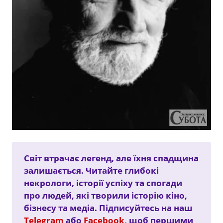
Світ втрачає легенд, але їхня спадщина
залишається. Читайте глибокі
некрологи, історії успіху та спогади
про людей, які творили історію кіно,
бізнесу та медіа. Підписуйтесь на наш
Telegram
або
Facebook
, щоб першими