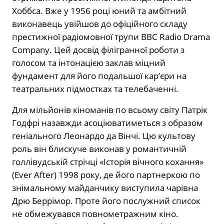
Хоббса. Вже у 1956 році юний та амбітний
виконавець увійшов до офіційного складу
престижної радіомовної трупи BBC Radio Drama
Company. Цей досвід філігранної роботи з
голосом та інтонацією заклав міцний
фундамент для його подальшої кар’єри на
театральних підмостках та телебаченні.
Для мільйонів кіноманів по всьому світу Патрік
Годфрі назавжди асоціюватиметься з образом
геніального Леонардо да Вінчі. Цю культову
роль він блискуче виконав у романтичній
голлівудській стрічці «Історія вічного кохання»
(Ever After) 1998 року, де його партнеркою по
знімальному майданчику виступила чарівна
Дрю Беррімор. Проте його послужний список
не обмежувався повнометражним кіно.