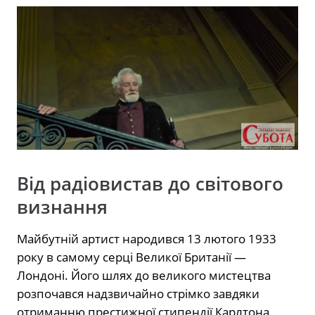
Від радіовистав до світового
визнання
Майбутній артист народився 13 лютого 1933
року в самому серці Великої Британії —
Лондоні. Його шлях до великого мистецтва
розпочався надзвичайно стрімко завдяки
отриманню престижної стипендії Карлтона