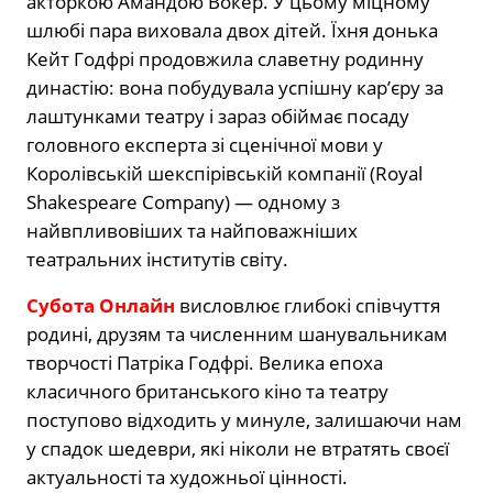
акторкою Амандою Вокер. У цьому міцному
шлюбі пара виховала двох дітей. Їхня донька
Кейт Годфрі продовжила славетну родинну
династію: вона побудувала успішну кар’єру за
лаштунками театру і зараз обіймає посаду
головного експерта зі сценічної мови у
Королівській шекспірівській компанії (Royal
Shakespeare Company) — одному з
найвпливовіших та найповажніших
театральних інститутів світу.
Субота Онлайн
висловлює глибокі співчуття
родині, друзям та численним шанувальникам
творчості Патріка Годфрі. Велика епоха
класичного британського кіно та театру
поступово відходить у минуле, залишаючи нам
у спадок шедеври, які ніколи не втратять своєї
актуальності та художньої цінності.