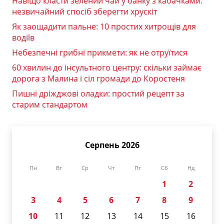
Навіщо класти зелений чай у банку з кабачками:
незвичайний спосіб зберегти хрускіт
Як заощадити пальне: 10 простих хитрощів для
водіїв
Небезпечні грибні прикмети: як не отруїтися
60 хвилин до інсультного центру: скільки займає
дорога з Малина і сіл громади до Коростеня
Пишні дріжджові оладки: простий рецепт за
старим стандартом
Серпень 2026
Пн
Вт
Ср
Чт
Пт
Сб
Нд
1
2
3
4
5
6
7
8
9
10
11
12
13
14
15
16