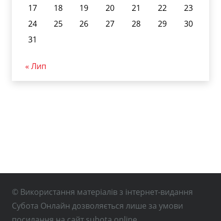
17
18
19
20
21
22
23
24
25
26
27
28
29
30
31
« Лип
© Використання матеріалів з інтернет-видання
Субота Онлайн дозволяється лише за умови
посилання на сайт subota.online