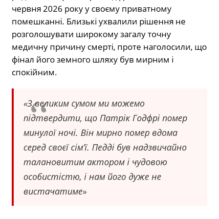
червня 2026 року у своєму приватному
помешканні.
Близькі ухвалили рішення не
розголошувати широкому загалу точну
медичну причину смерті
, проте наголосили, що
фінал його земного шляху був мирним і
спокійним.
«З великим сумом ми можемо
підтвердити, що Патрік Годфрі помер
минулої ночі. Він мирно помер вдома
серед своєї сім’ї. Педді був надзвичайно
талановитим актором і чудовою
особистістю, і нам його дуже не
вистачатиме»