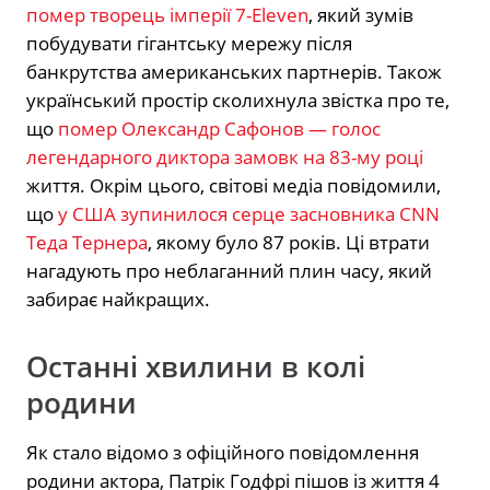
помер творець імперії 7-Eleven
, який зумів
побудувати гігантську мережу після
банкрутства американських партнерів. Також
український простір сколихнула звістка про те,
що
помер Олександр Сафонов — голос
легендарного диктора замовк на 83-му році
життя. Окрім цього, світові медіа повідомили,
що
у США зупинилося серце засновника CNN
Теда Тернера
, якому було 87 років. Ці втрати
нагадують про неблаганний плин часу, який
забирає найкращих.
Останні хвилини в колі
родини
Як стало відомо з офіційного повідомлення
родини актора, Патрік Годфрі пішов із життя 4