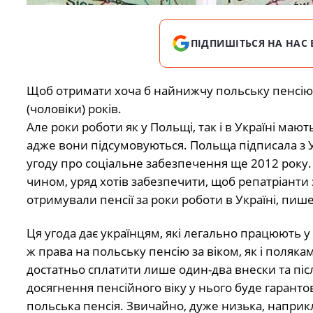
ПІДПИШІТЬСЯ НА НАС 
Щоб отримати хоча б найнижчу польську пенсію 
(чоловіки) років.
Але роки роботи як у Польщі, так і в Україні мают
адже вони підсумовуються. Польща підписала з 
угоду про соціальне забезпечення ще 2012 року.
чином, уряд хотів забезпечити, щоб репатріанти 
отримували пенсії за роки роботи в Україні, пиш
Ця угода дає українцям, які легально працюють у 
ж права на польську пенсію за віком, як і поляка
достатньо сплатити лише один-два внески та піс
досягнення пенсійного віку у нього буде гаранто
польська пенсія. Звичайно, дуже низька, наприкл