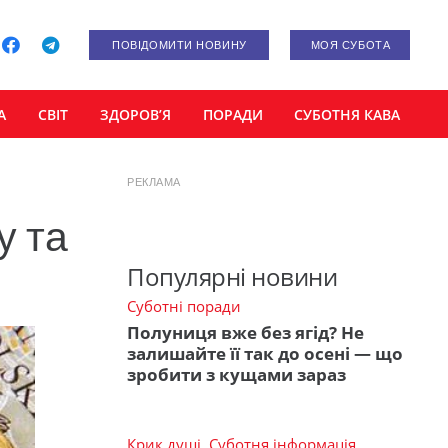
ПОВІДОМИТИ НОВИНУ
МОЯ СУБОТА
А
СВІТ
ЗДОРОВ’Я
ПОРАДИ
СУБОТНЯ КАВА
РЕКЛАМА
у та
Популярні новини
Суботні поради
Полуниця вже без ягід? Не
залишайте її так до осені — що
зробити з кущами зараз
Крик душі
,
Суботня інформація