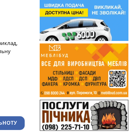
риклад,
льну
ЬНОТУ