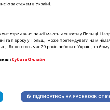
нсію за стажем в Україні.
мент отримання пенсії мають мешкати у Польщі. Нап
аїні та півроку у Польщі, може претендувати на мініма
щі. Якщо хтось має 20 років роботи в Україні, то йому
аналі
Субота Онлайн
ПІДПИСАТИСЬ НА FACEBOOK СПІЛ