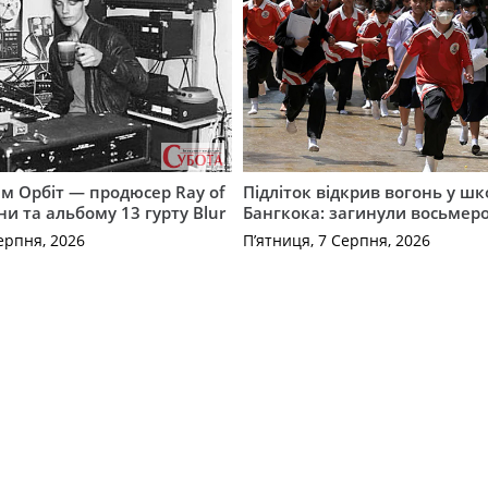
м Орбіт — продюсер Ray of
Підліток відкрив вогонь у шко
ни та альбому 13 гурту Blur
Бангкока: загинули восьмер
ерпня, 2026
П’ятниця, 7 Серпня, 2026