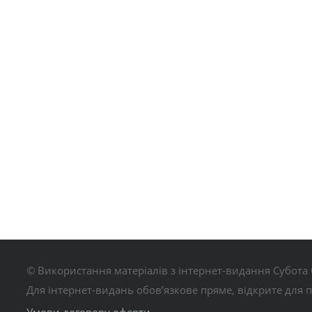
© Використання матеріалів з інтернет-видання Субота 
Для інтернет-видань обов’язкове пряме, відкрите для 
Умови договору оферти