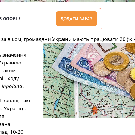
В GOOGLE
ДОДАТИ ЗАРАЗ
за віком, громадяни України мають працювати 20 (жін
ь значення,
Україною
 Таким
зі Сходу
е
inpoland
.
Польщі, такі
м. Українцю
ля
вана
ад, 10-20