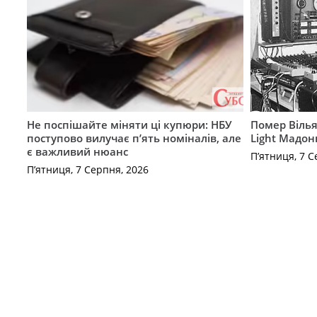
Не поспішайте міняти ці купюри: НБУ
Помер Вілья
поступово вилучає п’ять номіналів, але
Light Мадон
є важливий нюанс
П’ятниця, 7 С
П’ятниця, 7 Серпня, 2026