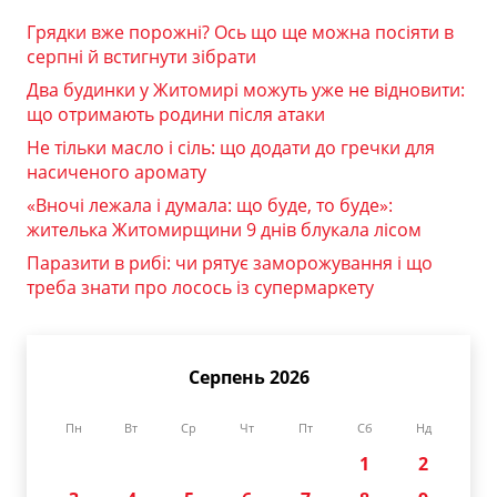
Грядки вже порожні? Ось що ще можна посіяти в
серпні й встигнути зібрати
Два будинки у Житомирі можуть уже не відновити:
що отримають родини після атаки
Не тільки масло і сіль: що додати до гречки для
насиченого аромату
«Вночі лежала і думала: що буде, то буде»:
жителька Житомирщини 9 днів блукала лісом
Паразити в рибі: чи рятує заморожування і що
треба знати про лосось із супермаркету
Серпень 2026
Пн
Вт
Ср
Чт
Пт
Сб
Нд
1
2